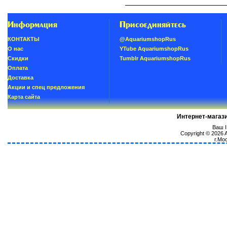
Информация
Присоединяйтесь
КОНТАКТЫ
@AquariumshopRus
О нас
YTube AquariumshopRus
Скидки
Tumblr AquariumshopRus
Oплатa
Доставка
Акции и спец предложения
Карта сайта
Интернет-магаз
Ваш I
Copyright © 2026
г.Мо