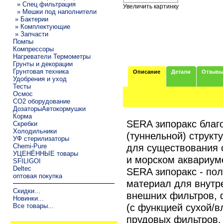
» Спец фильтрация
Увеличить картинку
» Мешки под наполнители
» Бактерии
» Комплектующие
» Запчасти
Помпы
Компрессоры
Нагреватели Термометры
Грунты и декорации
Грунтовая техника
Описание
Детали
Отзыв
Удобрения и уход
Тесты
Осмос
CO2 оборудование
ДозаторыАвтокормушки
Корма
SERA зипоракс благ
Скребки
Холодильники
(туннельной) структ
УФ стерилизаторы
для существования 
Chemi-Pure
УЦЕНЁННЫЕ товары
и морском аквариум
SFILIGOI
Deltec
SERA зипоракс - по
оптовая покупка
материал для внутр
Скидки...
внешних фильтров, 
Новинки...
(с функцией сухой/в
Все товары...
прудовых фильтров.