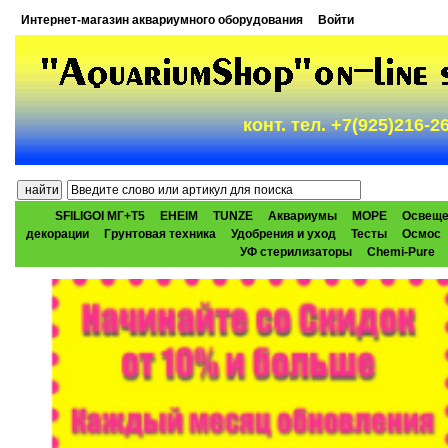
Интернет-магазин аквариумного оборудования
Войти
конт. тел. +7(925)216-
SFILIGOI МГ+Т5
EHEIM
TUNZE
Аквариумы
МОРЕ
Освеще
декорации
Грунтовая техника
Удобрения и уход
Тесты
Осмос
УФ стерилизаторы
Chemi-Pure