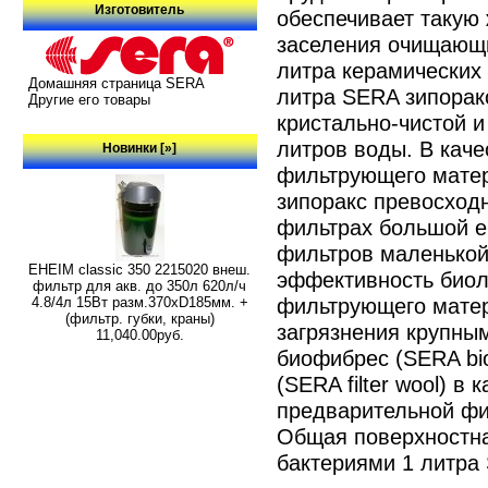
Изготовитель
обеспечивает такую
заселения очищающи
литра керамических
Домашняя страница SERA
литра SERA зипоракс
Другие его товары
кристально-чистой и
литров воды. В кач
Новинки [»]
фильтрующего матер
зипоракс превосход
фильтрах большой е
фильтров маленькой
EHEIM classic 350 2215020 внеш.
эффективность биол
фильтр для акв. до 350л 620л/ч
фильтрующего мате
4.8/4л 15Вт разм.370хD185мм. +
(фильтр. губки, краны)
загрязнения крупны
11,040.00руб.
биофибрес (SERA bi
(SERA filter wool) в
предварительной фи
Общая поверхностна
бактериями 1 литра 