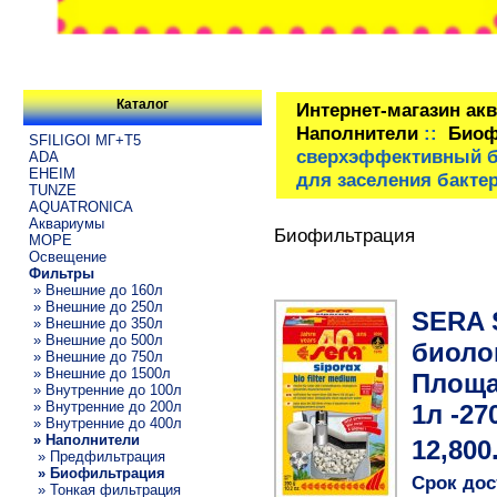
Каталог
Интернет-магазин ак
Наполнители
::
Биоф
SFILIGOI МГ+Т5
сверхэффективный б
ADA
EHEIM
для заселения бакте
TUNZE
AQUATRONICA
Аквариумы
Биофильтрация
МОРЕ
Освещение
Фильтры
» Внешние до 160л
» Внешние до 250л
SERA 
» Внешние до 350л
» Внешние до 500л
биоло
» Внешние до 750л
» Внешние до 1500л
Площа
» Внутренние до 100л
» Внутренние до 200л
1л -27
» Внутренние до 400л
» Наполнители
12,800
» Предфильтрация
» Биофильтрация
Срок дос
» Тонкая фильтрация