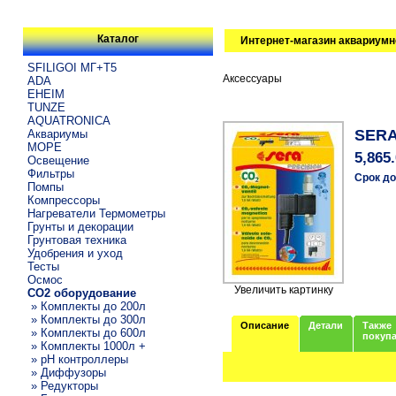
Каталог
Интернет-магазин аквариумн
SFILIGOI МГ+Т5
Аксессуары
ADA
EHEIM
TUNZE
AQUATRONICA
SERA
Аквариумы
МОРЕ
5,865
Освещение
Фильтры
Срок до
Помпы
Компрессоры
Нагреватели Термометры
Грунты и декорации
Грунтовая техника
Удобрения и уход
Тесты
Осмос
Увеличить картинку
CO2 оборудование
» Комплекты до 200л
» Комплекты до 300л
Описание
Детали
Также
» Комплекты до 600л
покуп
» Комплекты 1000л +
» pH контроллеры
» Диффузоры
» Редукторы