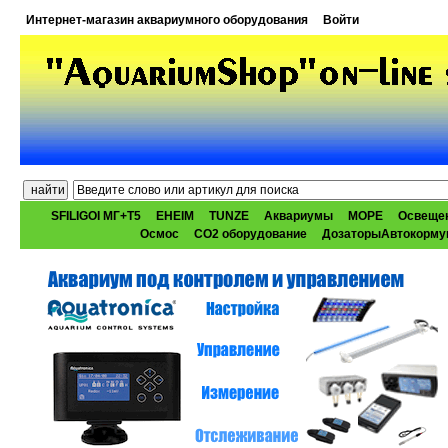
Интернет-магазин аквариумного оборудования
Войти
SFILIGOI МГ+Т5
EHEIM
TUNZE
Аквариумы
МОРЕ
Освеще
Осмос
CO2 оборудование
ДозаторыАвтокорму