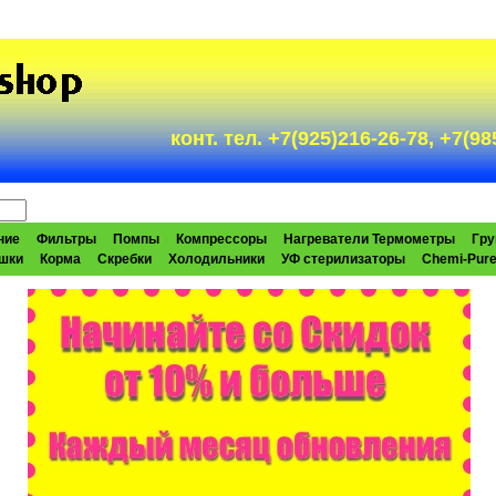
конт. тел. +7(925)216-26-78, +7(
ние
Фильтры
Помпы
Компрессоры
Нагреватели Термометры
Гру
шки
Корма
Скребки
Холодильники
УФ стерилизаторы
Chemi-Pur