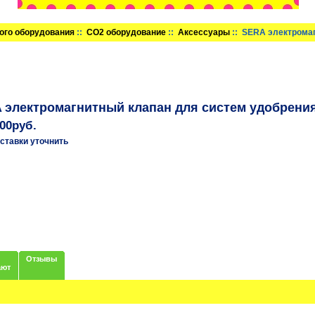
ого оборудования
::
CO2 оборудование
::
Аксессуары
:: SERA электрома
 электромагнитный клапан для систем удобрени
.00руб.
ставки уточнить
Отзывы
ают