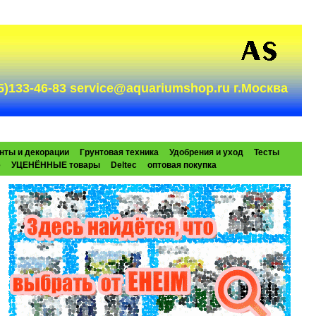
985)133-46-83 service@aquariumshop.ru г.Москва
нты и декорации
Грунтовая техника
Удобрения и уход
Тесты
e
УЦЕНЁННЫЕ товары
Deltec
оптовая покупка