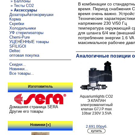
» Баллоны
В комбинации со стандартн
» Тесты CO2
время. Период снабжения CO
» Аксессуары
время очень важно. Устрой
ДозаторыАвтокормушки
Технические характеристики
Корма
напряжение 230 V/50 Гц
Скребки
температура окружающей с
Холодильники
УФ стерилизаторы
для шланга 6/4 мм (внешни
Chemi-Pure
потребление энергии 1.6 VA 
УЦЕНЁННЫЕ товары
максимальное рабочее давл
SFILIGOI
Deltec
оптовая покупка
Аналогичные позиции о
Скидки...
Новинки...
Все товары...
Изготовитель
Aquariumlights CO2
Э.КЛАПАН
электромагнитный
Домашняя страница SERA
клапан G7J P max
Другие его товары
10bar 230V 3.5VA
Новинки [»]
2,691.00руб.