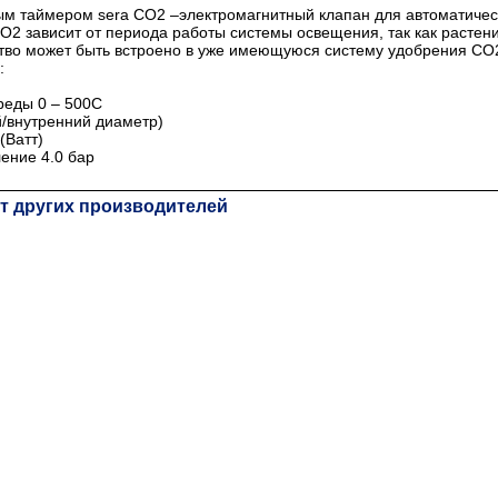
ым таймером sera CO2 –электромагнитный клапан для автоматическ
2 зависит от периода работы системы освещения, так как растения
ство может быть встроено в уже имеющуюся систему удобрения CO
:
реды 0 – 500С
й/внутренний диаметр)
(Ватт)
ение 4.0 бар
т других производителей