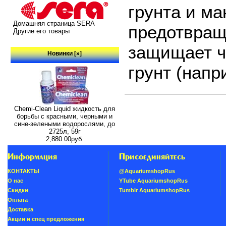
грунта и ма
Домашняя страница SERA
предотвраща
Другие его товары
защищает ч
Новинки [»]
грунт (напр
Chemi-Clean Liquid жидкость для
борьбы с красными, черными и
сине-зелеными водорослями, до
2725л, 59г
2,880.00руб.
Информация
Присоединяйтесь
КОНТАКТЫ
@AquariumshopRus
О нас
YTube AquariumshopRus
Скидки
Tumblr AquariumshopRus
Oплатa
Доставка
Акции и спец предложения