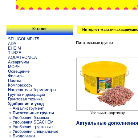
Каталог
Интернет-магазин аквариумно
SFILIGOI МГ+Т5
Питательные грунты
ADA
EHEIM
TUNZE
AQUATRONICA
Аквариумы
МОРЕ
Освещение
Фильтры
Помпы
Компрессоры
Нагреватели Термометры
Грунты и декорации
Грунтовая техника
Удобрения и уход
» АкваИнструмент
» Питательные грунты
Увеличить картинку
» Удобрения базовые
» Удобрения SEACHEM
Актуальные дополнения
» Удобрения грунтовые
» Удобрения специальные
» Биодобавки