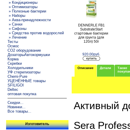
» Кондиционеры
» Оптимизаторы
» Полезные бактерии
» Наборы
» Аква-принадлежности
» Сачки
DENNERLE FB1
» Сифоны
SubstrateStart
» Средства против водорослей
стартовые бактерии
» Лечение
для грунта (для
120л) 50г
Тесты
Осмос
CO2 оборудование
920.00руб.
ДозаторыАвтокормушки
Корма
Скребки
Холодильники
Описание
Детали
Также
покупа
УФ стерилизаторы
Chemi-Pure
УЦЕНЁННЫЕ товары
SFILIGOI
Deltec
оптовая покупка
Активный д
Скидки...
Новинки...
Все товары...
Sera Profess
Изготовитель