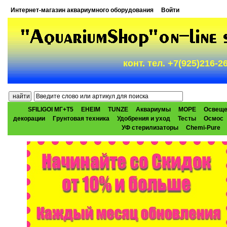
Интернет-магазин аквариумного оборудования
Войти
конт. тел. +7(925)216-
SFILIGOI МГ+Т5
EHEIM
TUNZE
Аквариумы
МОРЕ
Освеще
декорации
Грунтовая техника
Удобрения и уход
Тесты
Осмос
УФ стерилизаторы
Chemi-Pure