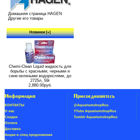
Домашняя страница HAGEN
Другие его товары
Новинки [»]
Chemi-Clean Liquid жидкость для
борьбы с красными, черными и
сине-зелеными водорослями, до
2725л, 59г
2,880.00руб.
Информация
Присоединяйтесь
КОНТАКТЫ
@AquariumshopRus
О нас
YTube AquariumshopRus
Скидки
Tumblr AquariumshopRus
Oплатa
Доставка
Акции и спец предложения