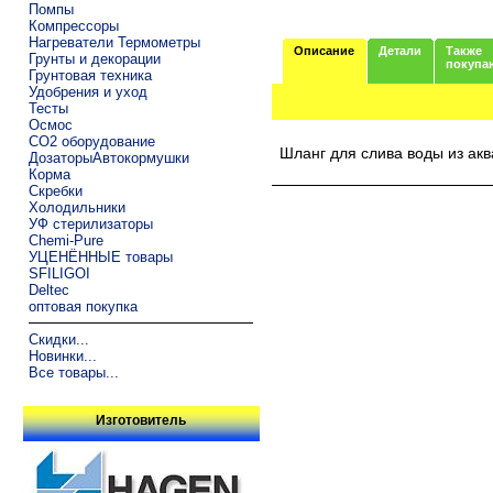
Помпы
Компрессоры
Нагреватели Термометры
Описание
Детали
Также
Грунты и декорации
покупа
Грунтовая техника
Удобрения и уход
Тесты
Осмос
CO2 оборудование
Шланг для слива воды из ак
ДозаторыАвтокормушки
Корма
Скребки
Холодильники
УФ стерилизаторы
Chemi-Pure
УЦЕНЁННЫЕ товары
SFILIGOI
Deltec
оптовая покупка
Скидки...
Новинки...
Все товары...
Изготовитель