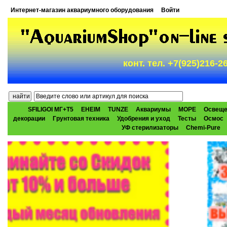
Интернет-магазин аквариумного оборудования
Войти
конт. тел. +7(925)216-
SFILIGOI МГ+Т5
EHEIM
TUNZE
Аквариумы
МОРЕ
Освеще
декорации
Грунтовая техника
Удобрения и уход
Тесты
Осмос
УФ стерилизаторы
Chemi-Pure