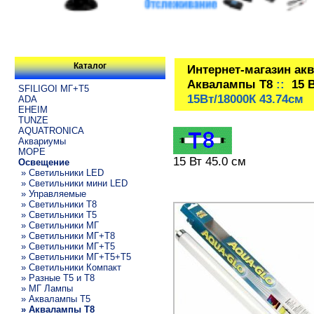
Каталог
Интернет-магазин ак
Аквалампы T8
::
15 
SFILIGOI МГ+Т5
15Вт/18000К 43.74см
ADA
EHEIM
TUNZE
AQUATRONICA
Аквариумы
МОРЕ
15 Вт 45.0 см
Освещение
» Светильники LED
» Светильники мини LED
» Управляемые
» Светильники T8
» Светильники T5
» Светильники МГ
» Светильники МГ+T8
» Светильники МГ+T5
» Светильники МГ+T5+T5
» Светильники Компакт
» Разные T5 и T8
» МГ Лампы
» Аквалампы T5
» Аквалампы T8