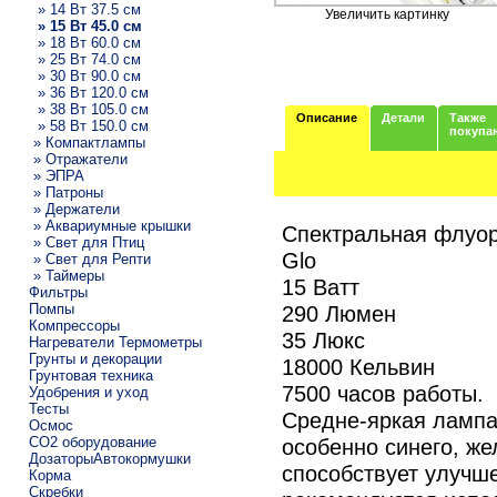
» 14 Вт 37.5 см
Увеличить картинку
» 15 Вт 45.0 см
» 18 Вт 60.0 см
» 25 Вт 74.0 см
» 30 Вт 90.0 см
» 36 Вт 120.0 см
» 38 Вт 105.0 см
Описание
Детали
Также
» 58 Вт 150.0 см
покупа
» Компактлампы
» Отражатели
» ЭПРА
» Патроны
» Держатели
» Аквариумные крышки
Спектральная флуор
» Свет для Птиц
Glo
» Свет для Репти
» Таймеры
15 Ватт
Фильтры
Помпы
290 Люмен
Компрессоры
35 Люкс
Нагреватели Термометры
Грунты и декорации
18000 Кельвин
Грунтовая техника
7500 часов работы.
Удобрения и уход
Тесты
Средне-яркая лампа,
Осмос
CO2 оборудование
особенно синего, же
ДозаторыАвтокормушки
способствует улучш
Корма
Скребки