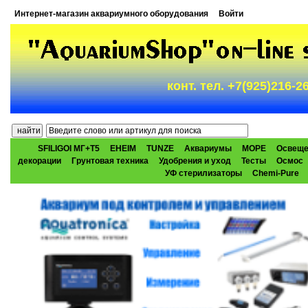
Интернет-магазин аквариумного оборудования
Войти
конт. тел. +7(925)216-
SFILIGOI МГ+Т5
EHEIM
TUNZE
Аквариумы
МОРЕ
Освеще
декорации
Грунтовая техника
Удобрения и уход
Тесты
Осмос
УФ стерилизаторы
Chemi-Pure