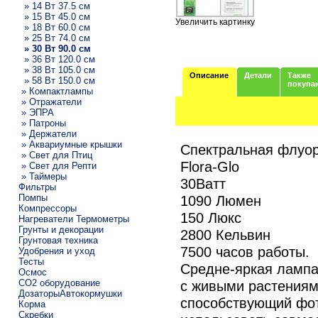
» 14 Вт 37.5 см
» 15 Вт 45.0 см
Увеличить картинку
» 18 Вт 60.0 см
» 25 Вт 74.0 см
» 30 Вт 90.0 см
» 36 Вт 120.0 см
» 38 Вт 105.0 см
Описание
Детали
Также
» 58 Вт 150.0 см
покупа
» Компактлампы
» Отражатели
» ЭПРА
» Патроны
» Держатели
» Аквариумные крышки
Спектральная флуор
» Свет для Птиц
Flora-Glo
» Свет для Репти
» Таймеры
30Ватт
Фильтры
Помпы
1090 Люмен
Компрессоры
150 Люкс
Нагреватели Термометры
Грунты и декорации
2800 Кельвин
Грунтовая техника
7500 часов работы.
Удобрения и уход
Тесты
Средне-яркая лампа
Осмос
CO2 оборудование
с живыми растениям
ДозаторыАвтокормушки
способствующий фот
Корма
Скребки