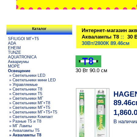
Каталог
Интернет-магазин ак
Аквалампы T8
::
30 
SFILIGOI МГ+Т5
30Вт/2800К 89.46см
ADA
EHEIM
TUNZE
AQUATRONICA
Аквариумы
МОРЕ
30 Вт 90.0 см
Освещение
» Светильники LED
» Светильники мини LED
» Управляемые
» Светильники T8
HAGEN
» Светильники T5
» Светильники МГ
89.46с
» Светильники МГ+T8
» Светильники МГ+T5
1,860.
» Светильники МГ+T5+T5
» Светильники Компакт
В наличи
» Разные T5 и T8
» МГ Лампы
» Аквалампы T5
» Аквалампы T8