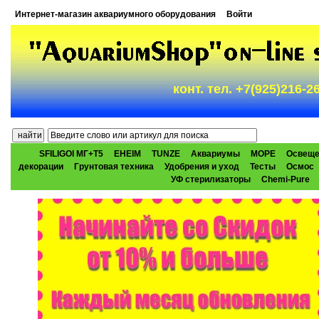
Интернет-магазин аквариумного оборудования
Войти
конт. тел. +7(925)216-
SFILIGOI МГ+Т5
EHEIM
TUNZE
Аквариумы
МОРЕ
Освеще
декорации
Грунтовая техника
Удобрения и уход
Тесты
Осмос
УФ стерилизаторы
Chemi-Pure