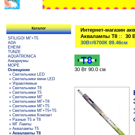
Каталог
Интернет-магазин ак
Аквалампы T8
::
30 
SFILIGOI МГ+Т5
30Вт/6700К 89.46см
ADA
EHEIM
TUNZE
AQUATRONICA
Аквариумы
МОРЕ
30 Вт 90.0 см
Освещение
» Светильники LED
» Светильники мини LED
» Управляемые
» Светильники T8
» Светильники T5
» Светильники МГ
» Светильники МГ+T8
» Светильники МГ+T5
» Светильники МГ+T5+T5
» Светильники Компакт
» Разные T5 и T8
» МГ Лампы
» Аквалампы T5
» Аквалампы T8