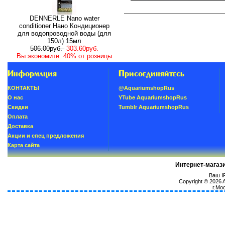
DENNERLE Nano water
conditioner Нано Кондиционер
для водопроводной воды (для
150л) 15мл
506.00руб.
303.60руб.
Вы экономите: 40% от розницы
Информация
Присоединяйтесь
КОНТАКТЫ
@AquariumshopRus
О нас
YTube AquariumshopRus
Скидки
Tumblr AquariumshopRus
Oплатa
Доставка
Акции и спец предложения
Карта сайта
Интернет-магаз
Ваш IP
Copyright © 2026
г.Мо