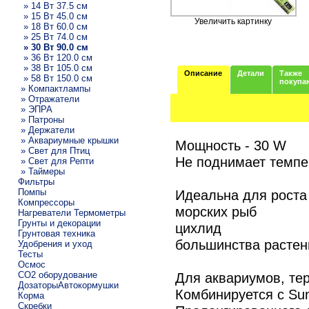
» 14 Вт 37.5 см
» 15 Вт 45.0 см
Увеличить картинку
» 18 Вт 60.0 см
» 25 Вт 74.0 см
» 30 Вт 90.0 см
» 36 Вт 120.0 см
» 38 Вт 105.0 см
Описание
Детали
Также
» 58 Вт 150.0 см
покупа
» Компактлампы
» Отражатели
» ЭПРА
» Патроны
» Держатели
» Аквариумные крышки
Мощность - 30 W
» Свет для Птиц
Не поднимает темпе
» Свет для Репти
» Таймеры
Фильтры
Помпы
Идеальна для роста
Компрессоры
морских рыб
Нагреватели Термометры
Грунты и декорации
цихлид
Грунтовая техника
большинства растен
Удобрения и уход
Тесты
Осмос
CO2 оборудование
Для аквариумов, те
ДозаторыАвтокормушки
Комбинируется с Su
Корма
Скребки