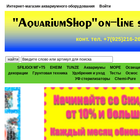
Интернет-магазин аквариумного оборудования
Войти
конт. тел. +7(925)216-
SFILIGOI МГ+Т5
EHEIM
TUNZE
Аквариумы
МОРЕ
Освеще
декорации
Грунтовая техника
Удобрения и уход
Тесты
Осмос
УФ стерилизаторы
Chemi-Pure