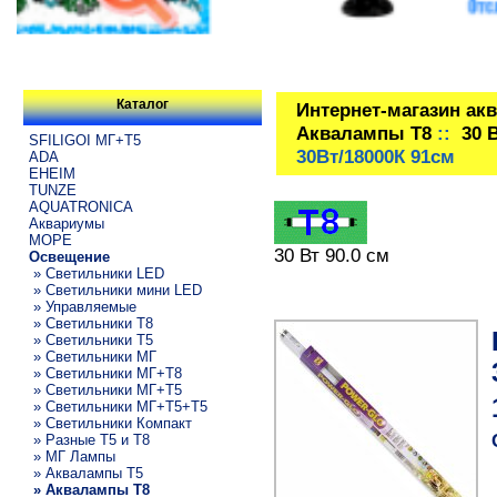
Каталог
Интернет-магазин ак
Аквалампы T8
::
30 
SFILIGOI МГ+Т5
30Вт/18000К 91см
ADA
EHEIM
TUNZE
AQUATRONICA
Аквариумы
МОРЕ
30 Вт 90.0 см
Освещение
» Светильники LED
» Светильники мини LED
» Управляемые
» Светильники T8
» Светильники T5
» Светильники МГ
» Светильники МГ+T8
» Светильники МГ+T5
» Светильники МГ+T5+T5
» Светильники Компакт
» Разные T5 и T8
» МГ Лампы
» Аквалампы T5
» Аквалампы T8