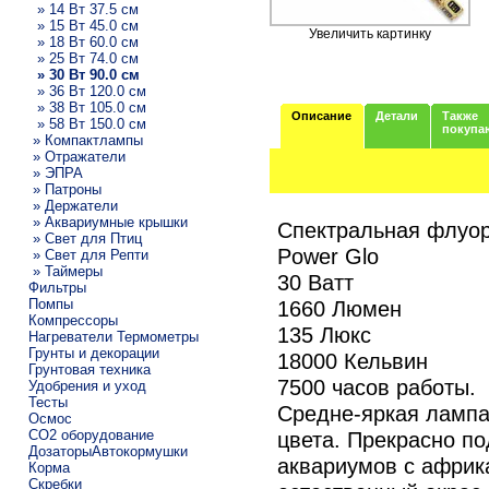
» 14 Вт 37.5 см
» 15 Вт 45.0 см
Увеличить картинку
» 18 Вт 60.0 см
» 25 Вт 74.0 см
» 30 Вт 90.0 см
» 36 Вт 120.0 см
» 38 Вт 105.0 см
Описание
Детали
Также
» 58 Вт 150.0 см
покупа
» Компактлампы
» Отражатели
» ЭПРА
» Патроны
» Держатели
» Аквариумные крышки
Спектральная флуор
» Свет для Птиц
Power Glo
» Свет для Репти
» Таймеры
30 Ватт
Фильтры
Помпы
1660 Люмен
Компрессоры
135 Люкс
Нагреватели Термометры
Грунты и декорации
18000 Кельвин
Грунтовая техника
7500 часов работы.
Удобрения и уход
Тесты
Средне-яркая лампа
Осмос
CO2 оборудование
цвета. Прекрасно п
ДозаторыАвтокормушки
аквариумов с африк
Корма
Скребки