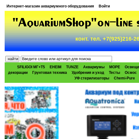
Интернет-магазин аквариумного оборудования
Войти
конт. тел. +7(925)216-
SFILIGOI МГ+Т5
EHEIM
TUNZE
Аквариумы
МОРЕ
Освеще
декорации
Грунтовая техника
Удобрения и уход
Тесты
Осмос
УФ стерилизаторы
Chemi-Pure