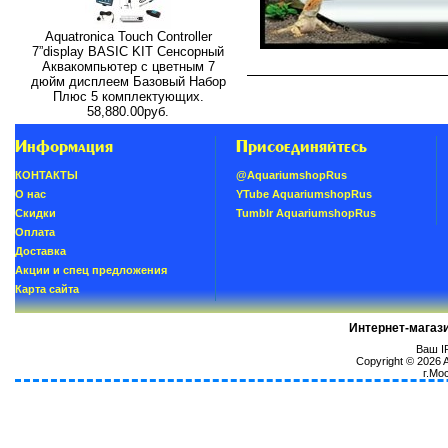
Aquatronica Touch Controller
7”display BASIC KIT Сенсорный
Аквакомпьютер с цветным 7
дюйм дисплеем Базовый Набор
Плюс 5 комплектующих.
58,880.00руб.
Информация
Присоединяйтесь
КОНТАКТЫ
@AquariumshopRus
О нас
YTube AquariumshopRus
Скидки
Tumblr AquariumshopRus
Oплатa
Доставка
Акции и спец предложения
Карта сайта
Интернет-магаз
Ваш IP
Copyright © 2026
г.Мо