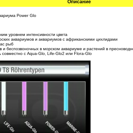
Описание
вариума Power Glo
оким уровнем интенсивности цвета
рских аквариумов и аквариумов с африканскими цихлидами
рас рыб
в и беспозвоночных в морском аквариуме и растений в пресновод
совместно с Aqua-Glo, Life-Glo2 или Flora-Glo