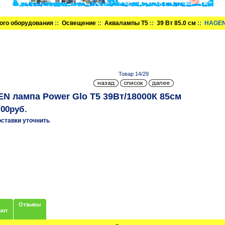
ого оборудования
::
Освещение
::
Аквалампы T5
::
39 Вт 85.0 см
:: HAGEN
Товар 14/29
N лампа Power Glo Т5 39Вт/18000К 85см
.00руб.
оставки уточнить
Отзывы
ают