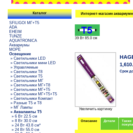
Каталог
Интернет-магазин аквариумн
SFILIGOI МГ+Т5
ADA
EHEIM
TUNZE
39 Вт 85.0 см
AQUATRONICA
Аквариумы
МОРЕ
Освещение
HAGE
» Светильники LED
» Светильники мини LED
1,610
» Управляемые
Срок д
» Светильники T8
» Светильники T5
» Светильники МГ
» Светильники МГ+T8
» Светильники МГ+T5
» Светильники МГ+T5+T5
» Светильники Компакт
» Разные T5 и T8
» МГ Лампы
Увеличить картинку
» Аквалампы T5
» 6 Вт 22.5 см
» 8 Вт 30.0 см
Описание
Детали
Также
покуп
» 24 Вт 43.8 см*
» 24 Вт 55.0 см