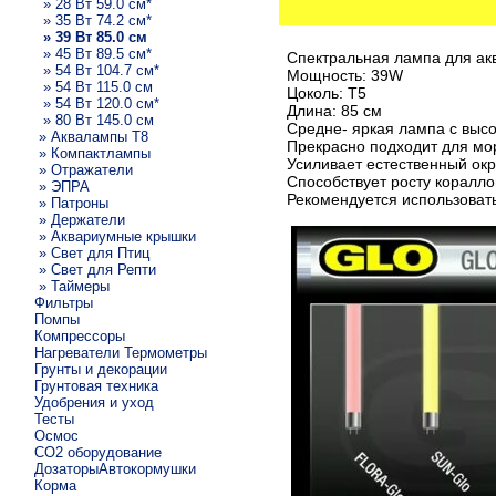
» 28 Вт 59.0 см*
» 35 Вт 74.2 см*
» 39 Вт 85.0 см
» 45 Вт 89.5 см*
Спектральная лампа для ак
» 54 Вт 104.7 см*
Мощность: 39W
» 54 Вт 115.0 см
Цоколь: Т5
» 54 Вт 120.0 см*
Длина: 85 см
» 80 Вт 145.0 см
Средне- яркая лампа с выс
» Аквалампы T8
Прекрасно подходит для мо
» Компактлампы
Усиливает естественный ок
» Отражатели
Способствует росту коралло
» ЭПРА
Рекомендуется использовать 
» Патроны
» Держатели
» Аквариумные крышки
» Свет для Птиц
» Свет для Репти
» Таймеры
Фильтры
Помпы
Компрессоры
Нагреватели Термометры
Грунты и декорации
Грунтовая техника
Удобрения и уход
Тесты
Осмос
CO2 оборудование
ДозаторыАвтокормушки
Корма