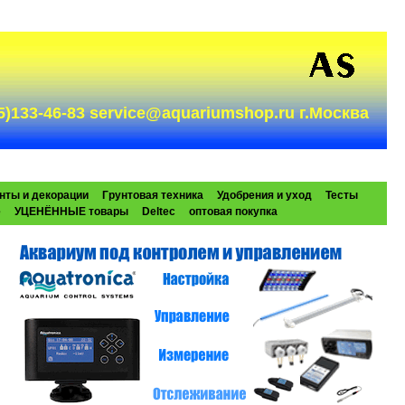
985)133-46-83 service@aquariumshop.ru г.Москва
нты и декорации
Грунтовая техника
Удобрения и уход
Тесты
e
УЦЕНЁННЫЕ товары
Deltec
оптовая покупка