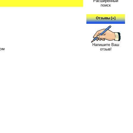
Расширенный
поиск
Отзывы [»]
Напишите Ваш
ном
отзыв!