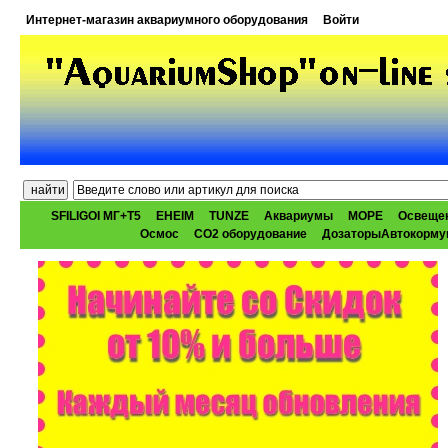
Интернет-магазин аквариумного оборудования
Войти
SFILIGOI МГ+Т5
EHEIM
TUNZE
Аквариумы
МОРЕ
Освеще
Осмос
CO2 оборудование
ДозаторыАвтокорму