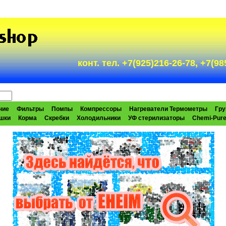
конт. тел. +7(925)216-26-78, +7(
ние
Фильтры
Помпы
Компрессоры
Нагреватели Термометры
Гру
шки
Корма
Скребки
Холодильники
УФ стерилизаторы
Chemi-Pur