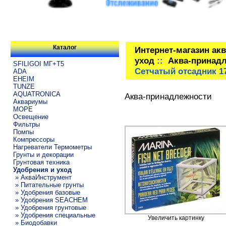
Каталог
Интернет-магазин ак
уход
::
Аква-принад
SFILIGOI МГ+Т5
Сетчатый отсадник 1
ADA
EHEIM
TUNZE
AQUATRONICA
Аква-принадлежности
Аквариумы
МОРЕ
Освещение
Фильтры
Помпы
Компрессоры
Нагреватели Термометры
Грунты и декорации
Грунтовая техника
Удобрения и уход
» АкваИнструмент
» Питательные грунты
» Удобрения базовые
» Удобрения SEACHEM
» Удобрения грунтовые
» Удобрения специальные
Увеличить картинку
» Биодобавки