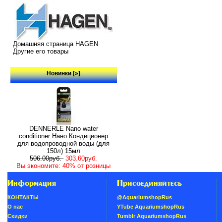
Домашняя страница HAGEN
Другие его товары
Новинки [»]
DENNERLE Nano water
conditioner Нано Кондиционер
для водопроводной воды (для
150л) 15мл
506.00руб.
303.60руб.
Вы экономите: 40% от розницы
Информация
Присоединяйтесь
КОНТАКТЫ
@AquariumshopRus
О нас
YTube AquariumshopRus
Скидки
Tumblr AquariumshopRus