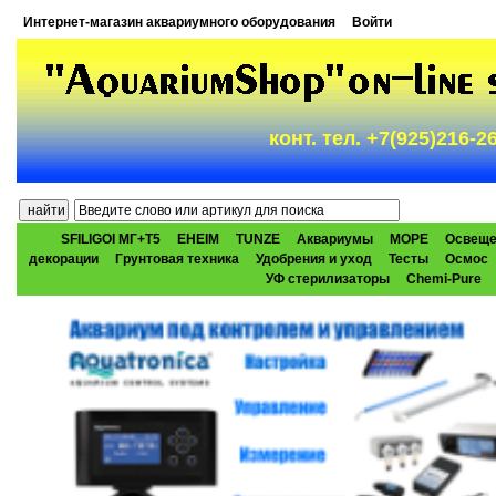
Интернет-магазин аквариумного оборудования
Войти
конт. тел. +7(925)216-
SFILIGOI МГ+Т5
EHEIM
TUNZE
Аквариумы
МОРЕ
Освеще
декорации
Грунтовая техника
Удобрения и уход
Тесты
Осмос
УФ стерилизаторы
Chemi-Pure