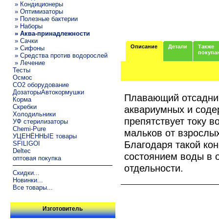
» Кондиционеры
» Оптимизаторы
» Полезные бактерии
» Наборы
» Аква-принадлежности
» Сачки
Описание
Детали
Также
» Сифоны
покупа
» Средства против водорослей
» Лечение
Тесты
Осмос
CO2 оборудование
ДозаторыАвтокормушки
Плавающий отсадни
Корма
Скребки
аквариумных и соде
Холодильники
препятствует току в
УФ стерилизаторы
Chemi-Pure
мальков от взрослы
УЦЕНЁННЫЕ товары
Благодаря такой кон
SFILIGOI
Deltec
состоянием воды в 
оптовая покупка
отдельности.
Скидки...
Новинки...
Все товары...
Изготовитель