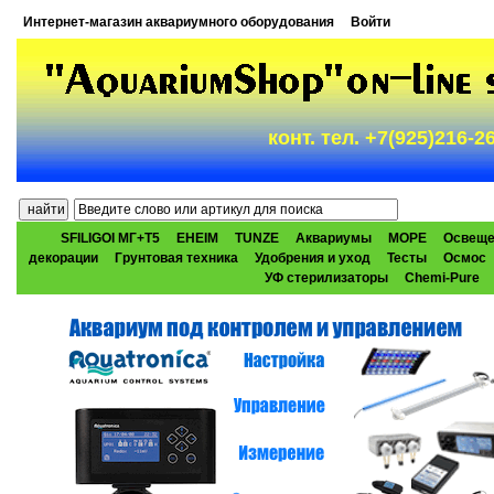
Интернет-магазин аквариумного оборудования
Войти
конт. тел. +7(925)216-
SFILIGOI МГ+Т5
EHEIM
TUNZE
Аквариумы
МОРЕ
Освеще
декорации
Грунтовая техника
Удобрения и уход
Тесты
Осмос
УФ стерилизаторы
Chemi-Pure