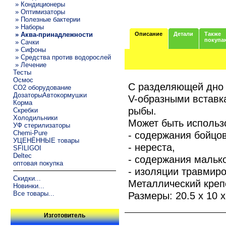
» Кондиционеры
» Оптимизаторы
» Полезные бактерии
» Наборы
» Аква-принадлежности
Описание
Детали
Также
покупа
» Сачки
» Сифоны
» Средства против водорослей
» Лечение
Тесты
Осмос
C разделяющей дно 
CO2 оборудование
ДозаторыАвтокормушки
V-образными вставк
Корма
рыбы.
Скребки
Холодильники
Может быть использ
УФ стерилизаторы
Chemi-Pure
- содержания бойцо
УЦЕНЁННЫЕ товары
- нереста,
SFILIGOI
Deltec
- содержания мальк
оптовая покупка
- изоляции травмир
Скидки...
Металлический креп
Новинки...
Все товары...
Размеры: 20.5 x 10 x
Изготовитель