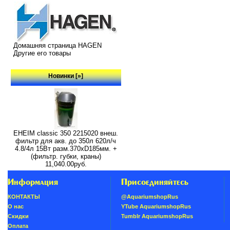
Домашняя страница HAGEN
Другие его товары
Новинки [»]
EHEIM classic 350 2215020 внеш.
фильтр для акв. до 350л 620л/ч
4.8/4л 15Вт разм.370хD185мм. +
(фильтр. губки, краны)
11,040.00руб.
Информация
Присоединяйтесь
КОНТАКТЫ
@AquariumshopRus
О нас
YTube AquariumshopRus
Скидки
Tumblr AquariumshopRus
Oплатa