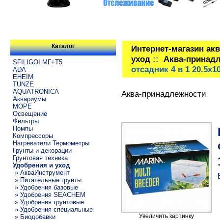
Каталог
Интернет-магазин ак
уход
::
Аква-принад
SFILIGOI МГ+Т5
отсадник 4 в 1 20.5х1
ADA
EHEIM
TUNZE
AQUATRONICA
Аква-принадлежности
Аквариумы
МОРЕ
Освещение
Фильтры
Помпы
Компрессоры
Нагреватели Термометры
Грунты и декорации
Грунтовая техника
Удобрения и уход
» АкваИнструмент
» Питательные грунты
» Удобрения базовые
» Удобрения SEACHEM
» Удобрения грунтовые
» Удобрения специальные
Увеличить картинку
» Биодобавки