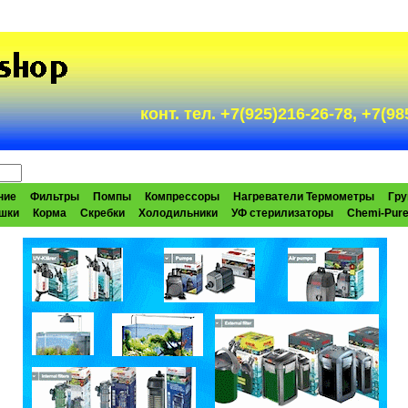
конт. тел. +7(925)216-26-78, +7(
ние
Фильтры
Помпы
Компрессоры
Нагреватели Термометры
Гру
шки
Корма
Скребки
Холодильники
УФ стерилизаторы
Chemi-Pur