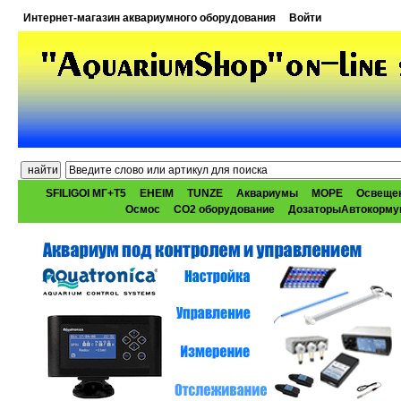
Интернет-магазин аквариумного оборудования
Войти
SFILIGOI МГ+Т5
EHEIM
TUNZE
Аквариумы
МОРЕ
Освеще
Осмос
CO2 оборудование
ДозаторыАвтокорму