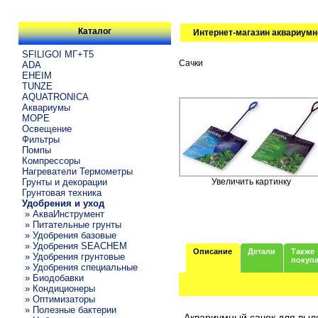
Каталог
Интернет-магазин аквариумн
SFILIGOI МГ+Т5
Сачки
ADA
EHEIM
TUNZE
AQUATRONICA
Аквариумы
МОРЕ
Освещение
Фильтры
Помпы
Компрессоры
Нагреватели Термометры
Грунты и декорации
Увеличить картинку
Грунтовая техника
Удобрения и уход
» АкваИнструмент
» Питательные грунты
» Удобрения базовые
» Удобрения SEACHEM
Описание
Детали
Также
» Удобрения грунтовые
покуп
» Удобрения специальные
» Биодобавки
» Кондиционеры
» Оптимизаторы
» Полезные бактерии
Аквариумный сачок для выло