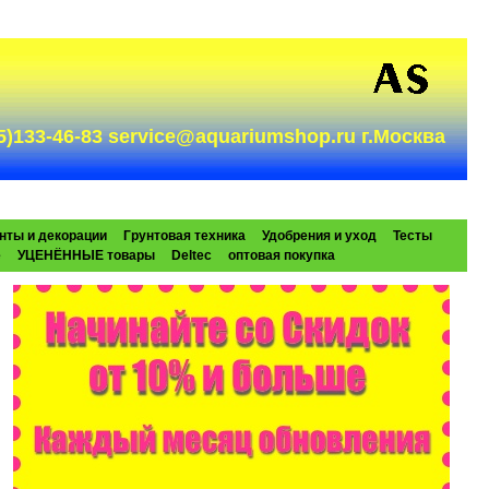
985)133-46-83 service@aquariumshop.ru г.Москва
нты и декорации
Грунтовая техника
Удобрения и уход
Тесты
e
УЦЕНЁННЫЕ товары
Deltec
оптовая покупка