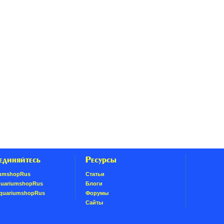
единяйтесь
Ресурсы
umshopRus
Статьи
quariumshopRus
Блоги
AquariumshopRus
Форумы
Сайты