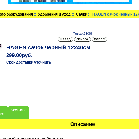
ого оборудования
::
Удобрения и уход
::
Сачки
:: HAGEN сачок черный 12
Товар 23/36
HAGEN сачок черный 12х40см
299.00руб.
Срок доставки уточнить
Отзывы
ают
Описание
ва рыб и других гидробионтов.