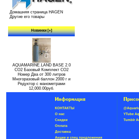
Домашняя страница HAGEN
Другие его товары
Новинки [»]
AQUAMARINE.LAND BASE 2.0
СО2 Базовый Комплект СО2
Номер Два от 300 литров
Многоразовый баллон 2000 г и
Редуктор с манометрами
12,000.00руб.
Информация
Присо
КОНТАКТЫ
@Aquari
О нас
YTube A
Скидки
Tumblr 
Oплатa
Доставка
Акции и спец предложения