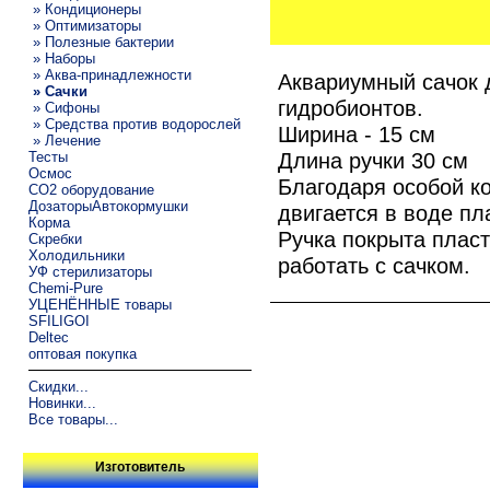
» Кондиционеры
» Оптимизаторы
» Полезные бактерии
» Наборы
» Аква-принадлежности
Аквариумный сачок 
» Сачки
гидробионтов.
» Сифоны
» Средства против водорослей
Ширина - 15 см
» Лечение
Длина ручки 30 см
Тесты
Осмос
Благодаря особой ко
CO2 оборудование
ДозаторыАвтокормушки
двигается в воде пл
Корма
Ручка покрыта плас
Скребки
Холодильники
работать с сачком.
УФ стерилизаторы
Chemi-Pure
УЦЕНЁННЫЕ товары
SFILIGOI
Deltec
оптовая покупка
Скидки...
Новинки...
Все товары...
Изготовитель