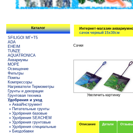
Каталог
Интернет-магазин аквариумно
сачок черный 15х30см
SFILIGOI МГ+Т5
ADA
Сачки
EHEIM
TUNZE
AQUATRONICA
Аквариумы
МОРЕ
Освещение
Фильтры
Помпы
Компрессоры
Нагреватели Термометры
Грунты и декорации
Увеличить картинку
Грунтовая техника
Удобрения и уход
» АкваИнструмент
» Питательные грунты
» Удобрения базовые
» Удобрения SEACHEM
» Удобрения грунтовые
Описание
Детали
Отзыв
» Удобрения специальные
» Биодобавки