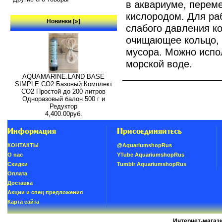
в аквариуме, перем
кислородом. Для ра
Новинки [»]
слабого давления к
очищающее кольцо, 
мусора. Можно испол
морской воде.
AQUAMARINE.LAND BASE
SIMPLE СО2 Базовый Комплект
СО2 Простой до 200 литров
Одноразовый балон 500 г и
Редуктор
4,400.00руб.
Информация
Присоединяйтесь
КОНТАКТЫ
@AquariumshopRus
О нас
YTube AquariumshopRus
Скидки
Tumblr AquariumshopRus
Oплатa
Доставка
Акции и спец предложения
Карта сайта
Интернет-магаз