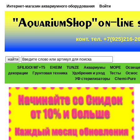
Интернет-магазин аквариумного оборудования
Войти
конт. тел. +7(925)216-
SFILIGOI МГ+Т5
EHEIM
TUNZE
Аквариумы
МОРЕ
Освеще
декорации
Грунтовая техника
Удобрения и уход
Тесты
Осмос
УФ стерилизаторы
Chemi-Pure