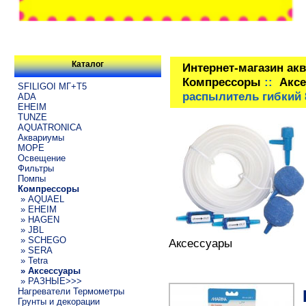
Каталог
Интернет-магазин ак
Компрессоры
::
Акс
SFILIGOI МГ+Т5
распылитель гибкий 
ADA
EHEIM
TUNZE
AQUATRONICA
Аквариумы
МОРЕ
Освещение
Фильтры
Помпы
Компрессоры
» AQUAEL
» EHEIM
» HAGEN
» JBL
» SCHEGO
Аксессуары
» SERA
» Tetra
» Аксессуары
» РАЗНЫЕ>>>
Нагреватели Термометры
Грунты и декорации