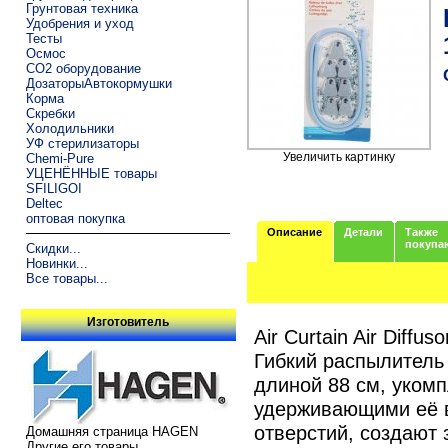
Грунтовая техника
Удобрения и уход
Тесты
Осмос
CO2 оборудование
ДозаторыАвтокормушки
Корма
Скребки
Холодильники
УФ стерилизаторы
Увеличить картинку
Chemi-Pure
УЦЕНЁННЫЕ товары
SFILIGOI
Deltec
оптовая покупка
Описание
Детали
Также
покупа
Скидки...
Новинки...
Все товары...
Изготовитель
Air Curtain Air Diffuso
Гибкий распылитель 
длиной 88 см, уком
удерживающими её в
отверстий, создают
Домашняя страница HAGEN
Другие его товары