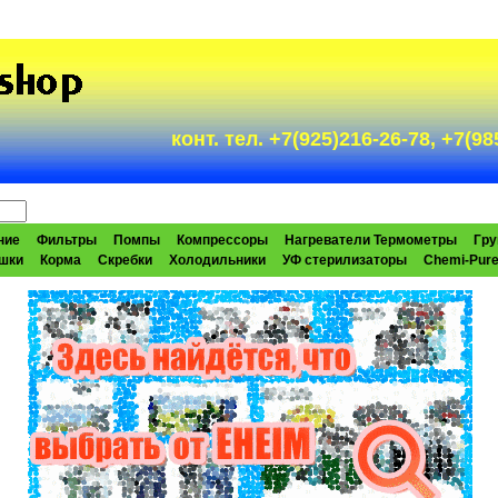
конт. тел. +7(925)216-26-78, +7(
ние
Фильтры
Помпы
Компрессоры
Нагреватели Термометры
Гру
шки
Корма
Скребки
Холодильники
УФ стерилизаторы
Chemi-Pur