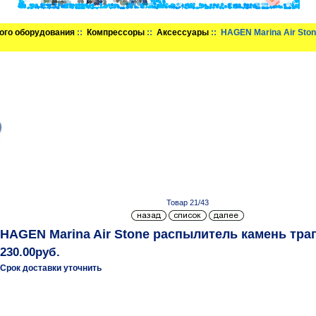
ого оборудования
::
Компрессоры
::
Аксессуары
:: HAGEN Marina Air St
Товар 21/43
HAGEN Marina Air Stone распылитель камень тр
230.00руб.
Срок доставки уточнить