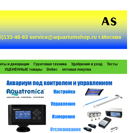
985)133-46-83 service@aquariumshop.ru г.Москва
нты и декорации
Грунтовая техника
Удобрения и уход
Тесты
e
УЦЕНЁННЫЕ товары
Deltec
оптовая покупка