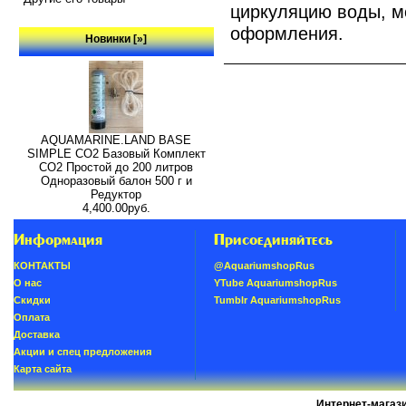
циркуляцию воды, м
оформления.
Новинки [»]
AQUAMARINE.LAND BASE
SIMPLE СО2 Базовый Комплект
СО2 Простой до 200 литров
Одноразовый балон 500 г и
Редуктор
4,400.00руб.
Информация
Присоединяйтесь
КОНТАКТЫ
@AquariumshopRus
О нас
YTube AquariumshopRus
Скидки
Tumblr AquariumshopRus
Oплатa
Доставка
Акции и спец предложения
Карта сайта
Интернет-магаз