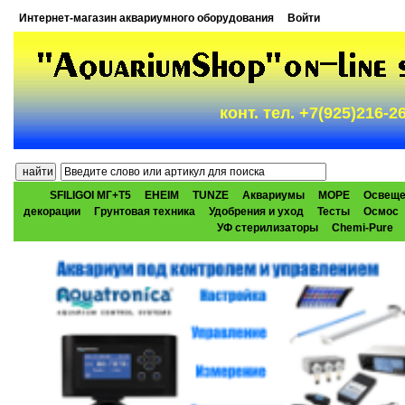
Интернет-магазин аквариумного оборудования
Войти
конт. тел. +7(925)216-
SFILIGOI МГ+Т5
EHEIM
TUNZE
Аквариумы
МОРЕ
Освеще
декорации
Грунтовая техника
Удобрения и уход
Тесты
Осмос
УФ стерилизаторы
Chemi-Pure