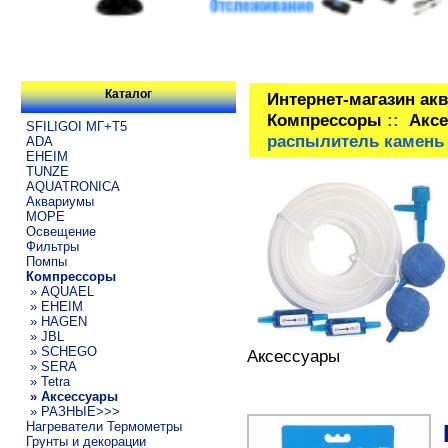
Каталог
Интернет-магазин ак
Компрессоры
::
Акс
SFILIGOI МГ+Т5
распылитель камень
ADA
EHEIM
TUNZE
AQUATRONICA
Аквариумы
МОРЕ
Освещение
Фильтры
Помпы
Компрессоры
» AQUAEL
» EHEIM
» HAGEN
» JBL
» SCHEGO
Аксессуары
» SERA
» Tetra
» Аксессуары
» РАЗНЫЕ>>>
Нагреватели Термометры
Грунты и декорации