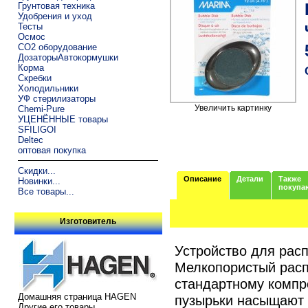
Грунтовая техника
Удобрения и уход
Тесты
Осмос
CO2 оборудование
ДозаторыАвтокормушки
Корма
Скребки
Холодильники
УФ стерилизаторы
Увеличить картинку
Chemi-Pure
УЦЕНЁННЫЕ товары
SFILIGOI
Deltec
оптовая покупка
Скидки...
Описание
Детали
Также
Новинки...
покупа
Все товары...
Изготовитель
Устройство для рас
Мелкопористый расп
стандартному компр
Домашняя страница HAGEN
пузырьки насыщают 
Другие его товары