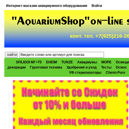
Интернет-магазин аквариумного оборудования
Войти
конт. тел. +7(925)216-
SFILIGOI МГ+Т5
EHEIM
TUNZE
Аквариумы
МОРЕ
Освеще
декорации
Грунтовая техника
Удобрения и уход
Тесты
Осмос
УФ стерилизаторы
Chemi-Pure