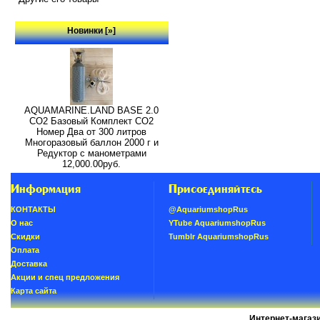
Новинки [»]
AQUAMARINE.LAND BASE 2.0
СО2 Базовый Комплект СО2
Номер Два от 300 литров
Многоразовый баллон 2000 г и
Редуктор с манометрами
12,000.00руб.
Информация
Присоединяйтесь
КОНТАКТЫ
@AquariumshopRus
О нас
YTube AquariumshopRus
Скидки
Tumblr AquariumshopRus
Oплатa
Доставка
Акции и спец предложения
Карта сайта
Интернет-магаз