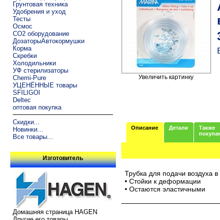
Грунтовая техника
Удобрения и уход
Тесты
Осмос
CO2 оборудование
ДозаторыАвтокормушки
Корма
Скребки
Холодильники
УФ стерилизаторы
Увеличить картинку
Chemi-Pure
УЦЕНЁННЫЕ товары
SFILIGOI
Deltec
оптовая покупка
Скидки...
Описание
Детали
Также
Новинки...
покупа
Все товары...
Изготовитель
Трубка для подачи воздуха в
• Стойки к деформации
• Остаются эластичными
Домашняя страница HAGEN
Другие его товары