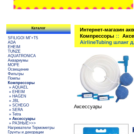
Каталог
Интернет-магазин ак
Компрессоры
::
Акс
SFILIGOI МГ+Т5
AirlineTubing шланг 
ADA
EHEIM
TUNZE
AQUATRONICA
Аквариумы
МОРЕ
Освещение
Фильтры
Помпы
Компрессоры
» AQUAEL
» EHEIM
» HAGEN
» JBL
» SCHEGO
Аксессуары
» SERA
» Tetra
» Аксессуары
» РАЗНЫЕ>>>
Нагреватели Термометры
Грунты и декорации