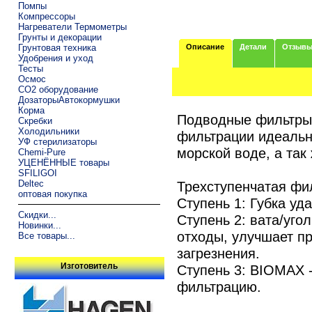
Помпы
Компрессоры
Нагреватели Термометры
Грунты и декорации
Грунтовая техника
Описание
Детали
Отзыв
Удобрения и уход
Тесты
Осмос
CO2 оборудование
ДозаторыАвтокормушки
Корма
Подводные фильтры 
Скребки
Холодильники
фильтрации идеальн
УФ стерилизаторы
морской воде, а так
Chemi-Pure
УЦЕНЁННЫЕ товары
SFILIGOI
Deltec
Трехступенчатая фи
оптовая покупка
Ступень 1: Губка уд
Скидки...
Ступень 2: вата/уго
Новинки...
отходы, улучшает пр
Все товары...
загрезнения.
Изготовитель
Ступень 3: BIOMAX 
фильтрацию.