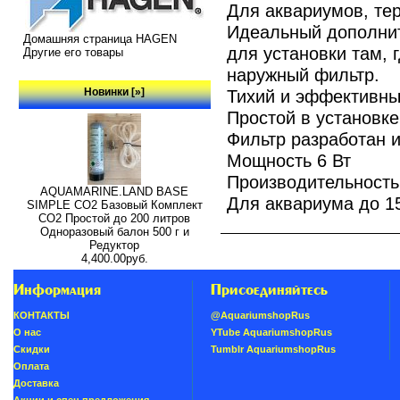
Для аквариумов, те
Идеальный дополнит
Домашняя страница HAGEN
для установки там, 
Другие его товары
наружный фильтр.
Новинки [»]
Тихий и эффективны
Простой в установке
Фильтр разработан и
Мощность 6 Вт
Производительность
AQUAMARINE.LAND BASE
Для аквариума до 1
SIMPLE СО2 Базовый Комплект
СО2 Простой до 200 литров
Одноразовый балон 500 г и
Редуктор
4,400.00руб.
Информация
Присоединяйтесь
КОНТАКТЫ
@AquariumshopRus
О нас
YTube AquariumshopRus
Скидки
Tumblr AquariumshopRus
Oплатa
Доставка