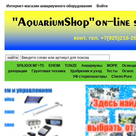
Интернет-магазин аквариумного оборудования
Войти
конт. тел. +7(925)216-
SFILIGOI МГ+Т5
EHEIM
TUNZE
Аквариумы
МОРЕ
Освеще
декорации
Грунтовая техника
Удобрения и уход
Тесты
Осмос
УФ стерилизаторы
Chemi-Pure