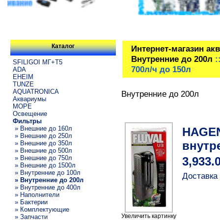
Каталог
Интернет-магазин ак
Внутренние до 200л
:
SFILIGOI МГ+Т5
700л/ч до 150л
ADA
EHEIM
TUNZE
AQUATRONICA
Внутренние до 200л
Аквариумы
МОРЕ
Освещение
Фильтры
» Внешние до 160л
HAGEN
» Внешние до 250л
внутр
» Внешние до 350л
» Внешние до 500л
» Внешние до 750л
3,933.
» Внешние до 1500л
» Внутренние до 100л
Доставка 
» Внутренние до 200л
» Внутренние до 400л
» Наполнители
» Бактерии
» Комплектующие
Увеличить картинку
» Запчасти