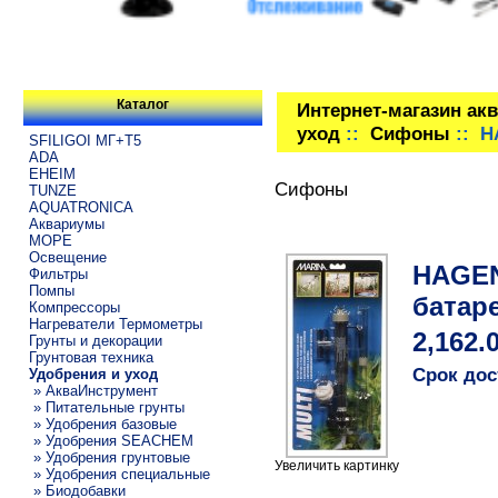
Каталог
Интернет-магазин ак
уход
::
Сифоны
:: H
SFILIGOI МГ+Т5
ADA
EHEIM
Сифоны
TUNZE
AQUATRONICA
Аквариумы
МОРЕ
Освещение
HAGEN
Фильтры
Помпы
батар
Компрессоры
Нагреватели Термометры
2,162.
Грунты и декорации
Грунтовая техника
Срок дос
Удобрения и уход
» АкваИнструмент
» Питательные грунты
» Удобрения базовые
» Удобрения SEACHEM
» Удобрения грунтовые
Увеличить картинку
» Удобрения специальные
» Биодобавки