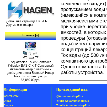
комплект не входит)
пропусканием воды 
(имеющийся в компл
мелкоячеистыми сте
Домашняя страница HAGEN
Другие его товары
при уборке нерестов
емкостей, в которых
Новинки [»]
процедуры (отсасыв
воды) могут нарушит
концентраций лекарс
Ток воды (до 500 л/
компактного центроб
Aquatronica Touch Controller
7”display BASIC KIT Сенсорный
Одного комплекта ба
Аквакомпьютер с цветным 7
работы устройства.
дюйм дисплеем Базовый Набор
Плюс 5 комплектующих.
58,880.00руб.
Информация
Присоединяйтесь
КОНТАКТЫ
@AquariumshopRus
О нас
YTube AquariumshopRus
Скидки
Tumblr AquariumshopRus