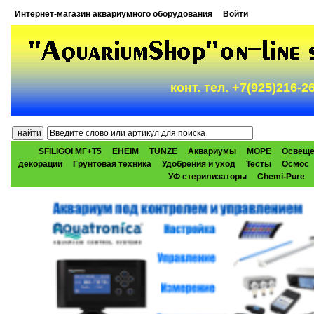
Интернет-магазин аквариумного оборудования
Войти
конт. тел. +7(925)216-
SFILIGOI МГ+Т5
EHEIM
TUNZE
Аквариумы
МОРЕ
Освеще
декорации
Грунтовая техника
Удобрения и уход
Тесты
Осмос
УФ стерилизаторы
Chemi-Pure