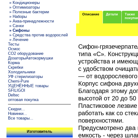
» Кондиционеры
» Оптимизаторы
» Полезные бактерии
Описание
Детали
Также
» Наборы
покупа
» Аква-принадлежности
» Сачки
» Сифоны
» Средства против водорослей
» Лечение
Тесты
Сифон-грязечерпате
Осмос
типа «С». Конструкц
CO2 оборудование
ДозаторыАвтокормушки
устройства и имеющ
Корма
Скребки
с удобством очищать
Холодильники
— от водорослевого
УФ стерилизаторы
Chemi-Pure
Корпус сифона двухс
УЦЕНЁННЫЕ товары
Благодаря этому до
SFILIGOI
Deltec
высотой от 20 до 50
оптовая покупка
Пластиковое лезвие
Скидки...
работать как со сте
Новинки...
Все товары...
поверхностями.
Предусмотрено два 
Изготовитель
емкость - через шла