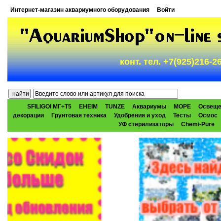
Интернет-магазин аквариумного оборудования
Войти
конт. тел. +7(925)216-
SFILIGOI МГ+Т5
EHEIM
TUNZE
Аквариумы
МОРЕ
Освеще
декорации
Грунтовая техника
Удобрения и уход
Тесты
Осмос
УФ стерилизаторы
Chemi-Pure