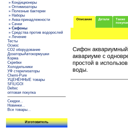
» Кондиционеры
» Оптимизаторы
» Полезные бактерии
» Наборы
» Аква-принадлежности
Описание
Детали
Также
покупа
» Сачки
» Сифоны
» Средства против водорослей
» Лечение
Тесты
Осмос
Сифон аквариумный 
CO2 оборудование
ДозаторыАвтокормушки
аквариуме с одновр
Корма
простой в использо
Скребки
Холодильники
воды.
УФ стерилизаторы
Chemi-Pure
УЦЕНЁННЫЕ товары
SFILIGOI
Deltec
оптовая покупка
Скидки...
Новинки...
Все товары...
Изготовитель