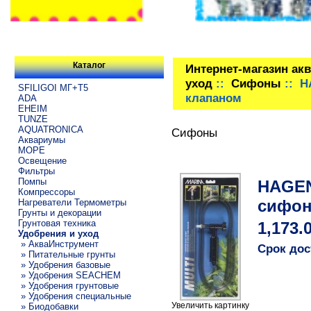
Каталог
Интернет-магазин ак
уход
::
Сифоны
:: H
SFILIGOI МГ+Т5
клапаном
ADA
EHEIM
TUNZE
AQUATRONICA
Сифоны
Аквариумы
МОРЕ
Освещение
Фильтры
Помпы
HAGEN
Компрессоры
сифон
Нагреватели Термометры
Грунты и декорации
Грунтовая техника
1,173.
Удобрения и уход
» АкваИнструмент
Срок дос
» Питательные грунты
» Удобрения базовые
» Удобрения SEACHEM
» Удобрения грунтовые
» Удобрения специальные
Увеличить картинку
» Биодобавки