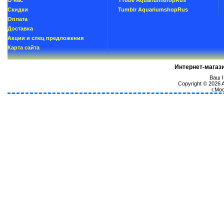
О нас
YTube AquariumshopRus
Скидки
Tumblr AquariumshopRus
Oплатa
Доставка
Акции и спец предложения
Карта сайта
Интернет-магаз
Ваш I
Copyright © 2026
г.Мо