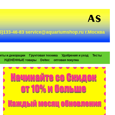
985)133-46-83 service@aquariumshop.ru г.Москва
нты и декорации
Грунтовая техника
Удобрения и уход
Тесты
e
УЦЕНЁННЫЕ товары
Deltec
оптовая покупка