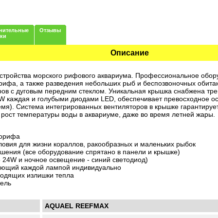
нительные
Отзывы
нки
Описание
стройства морского рифового аквариума.
Профессиональное обору
рифа, а также разведения небольших рыб и беспозвоночных обита
ров с дуговым передним стеклом. Уникальная крышка снабжена т
 каждая и голубыми диодами LED, обеспечивает превосходное ос
ремя). Система интегрированных вентиляторов в крышке гарантиру
 рост температуры воды в аквариуме, даже во время летней жары.
норифа
ловия для жизни кораллов, ракообразных и маленьких рыбок
ешения (все оборудование спрятано в панели и крышке)
 24W и ночное освещение - синий светодиод)
ляющий каждой лампой индивидуально
водящих излишки тепла
тель
AQUAEL REEFMAX