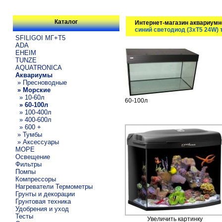
Каталог
Интернет-магазин аквариумн
синий светодиод (3хT5 24W) 
SFILIGOI МГ+Т5
ADA
EHEIM
TUNZE
AQUATRONICA
Аквариумы
» Пресноводные
» Морские
» 10-60л
60-100л
» 60-100л
» 100-400л
» 400-600л
» 600 +
» Тумбы
» Аксессуары
МОРЕ
Освещение
Фильтры
Помпы
Компрессоры
Нагреватели Термометры
Грунты и декорации
Грунтовая техника
Удобрения и уход
Тесты
Увеличить картинку