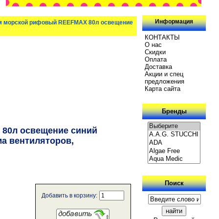
Информация
м морской рифовый REEFMAX 80л освещение
КОНТАКТЫ
О нас
Скидки
Oплатa
Доставка
Акции и спец
предложения
Карта сайта
Бренды
80л освещение синий
ма вентиляторов,
Поиск
Добавить в корзину: