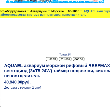
ого оборудования
::
Аквариумы
::
Морские
::
60-100л
:: AQUAEL аквариу
таймер подсветки, система вентиляторов, пеноотделитель
Товар 2/4
AQUAEL аквариум морской рифовый REEFMAX 
светодиод (3хT5 24W) таймер подсветки, систе
пеноотделитель
40,940.00руб.
Доставка в течении 2 дней