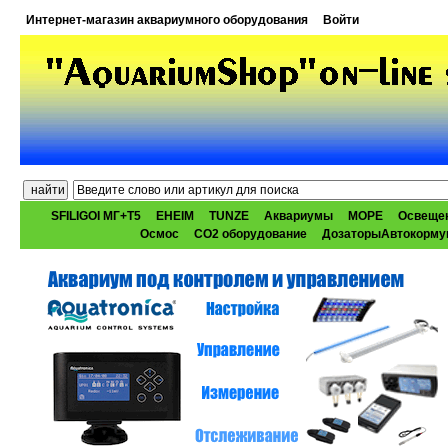
Интернет-магазин аквариумного оборудования
Войти
SFILIGOI МГ+Т5
EHEIM
TUNZE
Аквариумы
МОРЕ
Освеще
Осмос
CO2 оборудование
ДозаторыАвтокорму