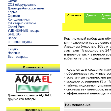
Осмос
CO2 оборудование
ДозаторыАвтокормушки
Корма
Скребки
Описание
Детали
Допол
карти
Холодильники
УФ стерилизаторы
Chemi-Pure
УЦЕНЁННЫЕ товары
SFILIGOI
Deltec
Комплексный набор для обу
оптовая покупка
миниатюрного кораллового 
Aквариум ёмкостью 105 лит
Скидки...
лампами T5 мощностью 24 W
Новинки...
в дневное так и в ночное в
Все товары...
избытка тепла и сдерживает
Изготовитель
- идеален для создания на
- обеспечивает отличные ус
- эстетичные технические р
- мощное освещение (3 x T5
- таймер подсветки, управ
- система вентиляторов, вы
- эффективный пеноотдели
Домашняя страница AQUAEL
Другие его товары
Наименование
Новинки [»]