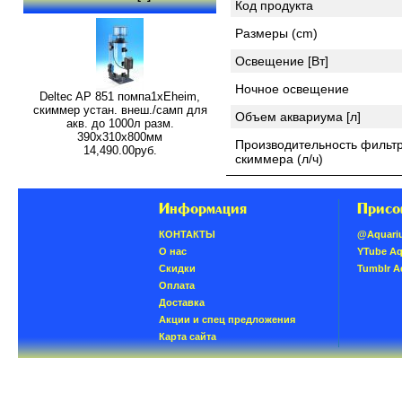
Код продукта
Размеры (cm)
Освещение [Вт]
Ночное освещение
Deltec AP 851 помпа1xEheim,
скиммер устан. внеш./самп для
Объем аквариума [л]
акв. до 1000л разм.
390х310х800мм
Производительность фильтр
14,490.00руб.
скиммера (л/ч)
Информация
Присо
КОНТАКТЫ
@Aquari
О нас
YTube A
Скидки
Tumblr 
Oплатa
Доставка
Акции и спец предложения
Карта сайта