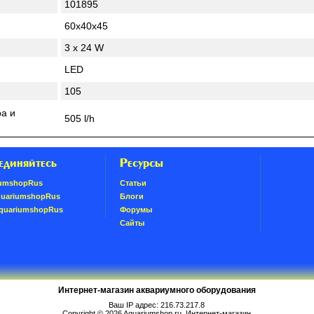
101895
60x40x45
3 x 24 W
LED
105
а и
505 l/h
единяйтесь
Ресурсы
umshopRus
Статьи
quariumshopRus
Блоги
AquariumshopRus
Форумы
Сайты
Интернет-магазин аквариумного оборудования
Ваш IP адрес: 216.73.217.8
Copyright © 2026
Aquariumshop.ru
. Интернет-магазин