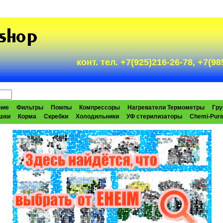
конт. тел. +7(925)216-26-78, +7(
ние
Фильтры
Помпы
Компрессоры
Нагреватели Термометры
Гру
шки
Корма
Скребки
Холодильники
УФ стерилизаторы
Chemi-Pur