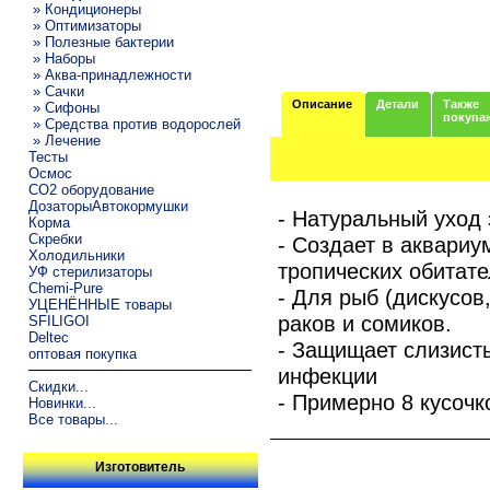
» Кондиционеры
» Оптимизаторы
» Полезные бактерии
» Наборы
» Аква-принадлежности
» Сачки
Описание
Детали
Также
» Сифоны
покупа
» Средства против водорослей
» Лечение
Тесты
Осмос
CO2 оборудование
ДозаторыАвтокормушки
- Натуральный уход 
Корма
Скребки
- Создает в аквариу
Холодильники
тропических обитате
УФ стерилизаторы
Chemi-Pure
- Для рыб (дискусов,
УЦЕНЁННЫЕ товары
раков и сомиков.
SFILIGOI
Deltec
- Защищает слизист
оптовая покупка
инфекции
Скидки...
- Примерно 8 кусочк
Новинки...
Все товары...
Изготовитель