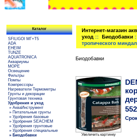
Каталог
Интернет-магазин ак
уход
::
Биодобавки
:
SFILIGOI МГ+Т5
тропического миндал
ADA
EHEIM
TUNZE
AQUATRONICA
Биодобавки
Аквариумы
МОРЕ
Освещение
Фильтры
Помпы
DE
Компрессоры
ко
Нагреватели Термометры
Грунты и декорации
де
Грунтовая техника
Удобрения и уход
» АкваИнструмент
552
» Питательные грунты
» Удобрения базовые
Срок
» Удобрения SEACHEM
» Удобрения грунтовые
» Удобрения специальные
Увеличить картинку
» Биодобавки