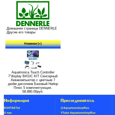
Домашняя страница DENNERLE
Другие его товары
Новинки [»]
Aquatronica Touch Controller
7”display BASIC KIT Сенсорный
Аквакомпьютер с цветным 7
дюйм дисплеем Базовый Набор
Плюс 5 комплектующих.
58,880.00руб.
Информация
Присоединяйтесь
КОНТАКТЫ
@AquariumshopRus
О нас
YTube AquariumshopRus