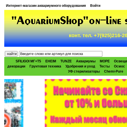
Интернет-магазин аквариумного оборудования
Войти
конт. тел. +7(925)216-
SFILIGOI МГ+Т5
EHEIM
TUNZE
Аквариумы
МОРЕ
Освеще
декорации
Грунтовая техника
Удобрения и уход
Тесты
Осмос
УФ стерилизаторы
Chemi-Pure