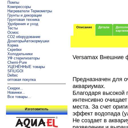
Помпы
Компрессоры
Нагреватели Термометры
Грунты и декорации
Грунтовая техника
Удобрения и уход
Описание
Детали
Дополн
Тесты
картин
Осмос
CO2 оборудование
ДозаторыАвтокормушки
Корма
Скребки
Холодильники
Versamax Внешние 
УФ стерилизаторы
Chemi-Pure
УЦЕНЁННЫЕ товары
SFILIGOI
Deltec
Предназначен для о
оптовая покупка
аквариумах.
Скидки...
Благодаря высокой 
Новинки...
Все товары...
интенсивно очищает 
места. За счет ориг
Изготовитель
эффект водопада (у
Не создает в аквари
разведении и выращ