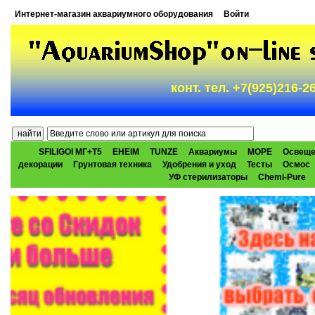
Интернет-магазин аквариумного оборудования
Войти
конт. тел. +7(925)216-
SFILIGOI МГ+Т5
EHEIM
TUNZE
Аквариумы
МОРЕ
Освеще
декорации
Грунтовая техника
Удобрения и уход
Тесты
Осмос
УФ стерилизаторы
Chemi-Pure