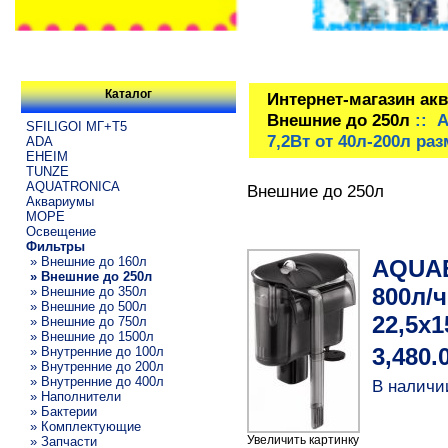
Каталог
Интернет-магазин ак
Внешние до 250л
:: A
SFILIGOI МГ+Т5
7,2Вт от 40л-200л ра
ADA
EHEIM
TUNZE
AQUATRONICA
Внешние до 250л
Аквариумы
МОРЕ
Освещение
Фильтры
» Внешние до 160л
AQUAE
» Внешние до 250л
800л/ч
» Внешние до 350л
» Внешние до 500л
22,5х1
» Внешние до 750л
» Внешние до 1500л
» Внутренние до 100л
3,480.
» Внутренние до 200л
» Внутренние до 400л
В наличи
» Наполнители
» Бактерии
» Комплектующие
Увеличить картинку
» Запчасти