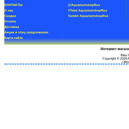
КОНТАКТЫ
@AquariumshopRus
О нас
YTube AquariumshopRus
Скидки
Tumblr AquariumshopRus
Oплатa
Доставка
Акции и спец предложения
Карта сайта
Интернет-магаз
Ваш I
Copyright © 2026
г.Мо