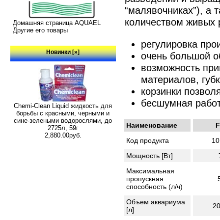
“малявочниках”), а 
количеством живых 
Домашняя страница AQUAEL
Другие его товары
регулировка про
Новинки [»]
очень большой 
возможность пр
материалов, губк
корзинки позвол
бесшумная работ
Chemi-Clean Liquid жидкость для
борьбы с красными, черными и
сине-зелеными водорослями, до
Наименование
F
2725л, 59г
2,880.00руб.
Код продукта
10
Мощность [Вт]
Максимальная
пропускная
способность (л/ч)
Объем аквариума
20
[л]