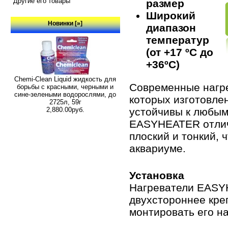
Другие его товары
размер
Широкий
Новинки [»]
диапазон
температур
(от +17 ºC до
+36ºC)
Chemi-Clean Liquid жидкость для
Современные нагр
борьбы с красными, черными и
сине-зелеными водорослями, до
которых изготовлен
2725л, 59г
2,880.00руб.
устойчивы к любым
EASYHEATER отлич
плоский и тонкий, 
аквариуме.
Установка
Нагреватели EASY
двухстороннее кре
монтировать его н