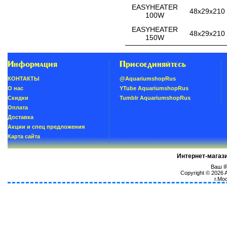
EASYHEATER
48x29x210
100W
EASYHEATER
48x29x210
150W
Информация
Присоединяйтесь
КОНТАКТЫ
@AquariumshopRus
О нас
YTube AquariumshopRus
Скидки
Tumblr AquariumshopRus
Oплатa
Доставка
Акции и спец предложения
Карта сайта
Интернет-магаз
Ваш IP
Copyright © 2026
г.Мо