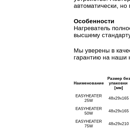
автоматически, но
Особенности
Нагреватель полно
высшему стандарту
Мы уверены в каче
гарантию на наши н
Размер
бе
Наименование
упаковки
[мм]
EASYHEATER
48x29x165
25W
EASYHEATER
48x29x165
50W
EASYHEATER
48x29x210
75W