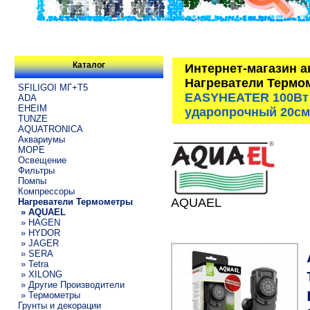
Каталог
Интернет-магазин 
Нагреватели Термо
SFILIGOI МГ+Т5
EASYHEATER 100Вт 
ADA
EHEIM
ударопрочный 20см
TUNZE
AQUATRONICA
Аквариумы
МОРЕ
Освещение
Фильтры
Помпы
Компрессоры
AQUAEL
Нагреватели Термометры
» AQUAEL
» HAGEN
» HYDOR
» JAGER
» SERA
» Tetra
» XILONG
» Другие Производители
» Термометры
Грунты и декорации