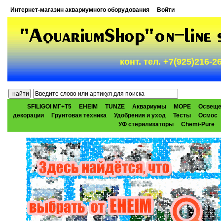
Интернет-магазин аквариумного оборудования
Войти
конт. тел. +7(925)216-
SFILIGOI МГ+Т5
EHEIM
TUNZE
Аквариумы
МОРЕ
Освеще
декорации
Грунтовая техника
Удобрения и уход
Тесты
Осмос
УФ стерилизаторы
Chemi-Pure