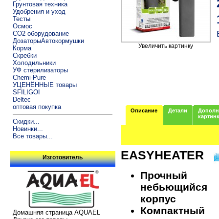
Грунтовая техника
Удобрения и уход
Тесты
Осмос
CO2 оборудование
ДозаторыАвтокормушки
Увеличить картинку
Корма
Скребки
Холодильники
УФ стерилизаторы
Chemi-Pure
УЦЕНЁННЫЕ товары
SFILIGOI
Deltec
оптовая покупка
Описание
Детали
Дополн
картин
Скидки...
Новинки...
Все товары...
EASYHEATER
Изготовитель
Прочный
небьющийся
корпус
Компактный
Домашняя страница AQUAEL