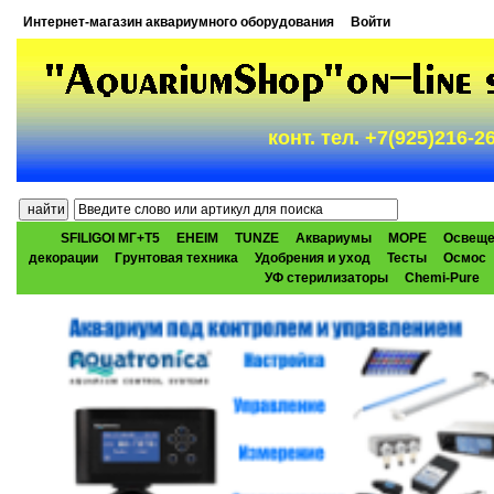
Интернет-магазин аквариумного оборудования
Войти
конт. тел. +7(925)216-
SFILIGOI МГ+Т5
EHEIM
TUNZE
Аквариумы
МОРЕ
Освеще
декорации
Грунтовая техника
Удобрения и уход
Тесты
Осмос
УФ стерилизаторы
Chemi-Pure