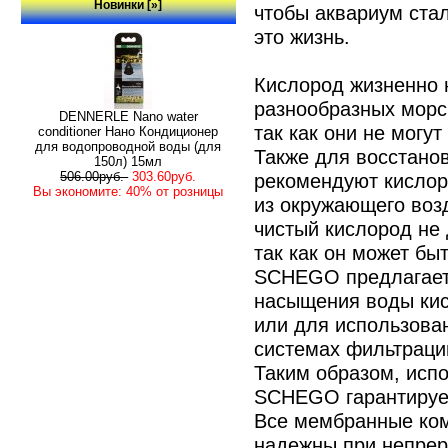
Новинки [»]
чтобы аквариум ста
это жизнь.
Кислород жизненно 
разнообразных морс
DENNERLE Nano water
так как они не могу
conditioner Нано Кондиционер
для водопроводной воды (для
Также для восстано
150л) 15мл
рекомендуют кисло
506.00руб.
303.60руб.
Вы экономите: 40% от розницы
из окружающего возд
чистый кислород не
так как он может бы
SCHEGO предлагает
насыщения воды ки
или для использован
системах фильтраци
Таким образом, исп
SCHEGO гарантирует
Все мембранные ко
надежны при непрер