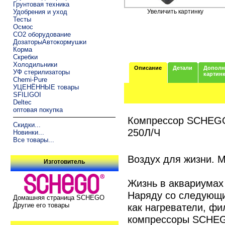
Грунтовая техника
Удобрения и уход
Увеличить картинку
Тесты
Осмос
CO2 оборудование
ДозаторыАвтокормушки
Корма
Скребки
Холодильники
Описание
Детали
Дополн
УФ стерилизаторы
картин
Chemi-Pure
УЦЕНЁННЫЕ товары
SFILIGOI
Deltec
оптовая покупка
Компрессор SCHEGO 
Скидки...
250Л/Ч
Новинки...
Все товары...
Воздух для жизни.
Изготовитель
Жизнь в аквариумах
Наряду со следующ
Домашняя страница SCHEGO
как нагреватели, фи
Другие его товары
компрессоры SCHEGO