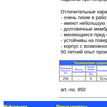
Отличительные хара
- очень тихие в раб
- имеют небольшую
- долговечные мемб
- меняющиеся пред
- устойчивы на пове
- корпус с возможн
50 летний опыт прои
Технические харак
Потреб-
Производи-
Высота
ляемая
тельность
Регулиро
подъёма(М)
мощность
Л/Ч
(Вт)
250
-
5
Есть
art.-no. 850
Информация
Присоединяйтесь