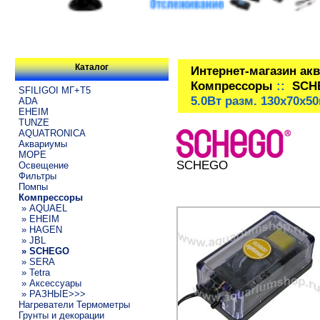
Каталог
Интернет-магазин ак
Компрессоры
::
SCH
SFILIGOI МГ+Т5
5.0Вт разм. 130x70x5
ADA
EHEIM
TUNZE
AQUATRONICA
Аквариумы
МОРЕ
SCHEGO
Освещение
Фильтры
Помпы
Компрессоры
» AQUAEL
» EHEIM
» HAGEN
» JBL
» SCHEGO
» SERA
» Tetra
» Аксессуары
» РАЗНЫЕ>>>
Нагреватели Термометры
Грунты и декорации