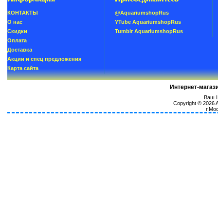
КОНТАКТЫ
@AquariumshopRus
О нас
YTube AquariumshopRus
Скидки
Tumblr AquariumshopRus
Oплатa
Доставка
Акции и спец предложения
Карта сайта
Интернет-магаз
Ваш I
Copyright © 2026
г.Мо