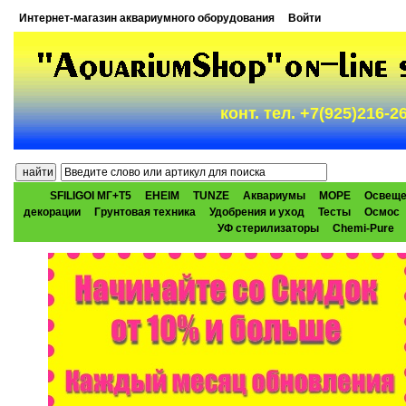
Интернет-магазин аквариумного оборудования
Войти
конт. тел. +7(925)216-
SFILIGOI МГ+Т5
EHEIM
TUNZE
Аквариумы
МОРЕ
Освеще
декорации
Грунтовая техника
Удобрения и уход
Тесты
Осмос
УФ стерилизаторы
Chemi-Pure