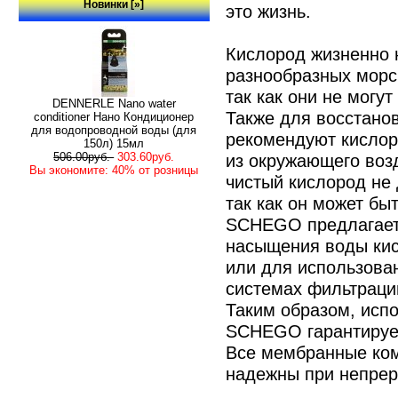
Новинки [»]
это жизнь.
Кислород жизненно 
разнообразных морс
так как они не могу
DENNERLE Nano water
Также для восстано
conditioner Нано Кондиционер
для водопроводной воды (для
рекомендуют кисло
150л) 15мл
из окружающего возд
506.00руб.
303.60руб.
Вы экономите: 40% от розницы
чистый кислород не
так как он может бы
SCHEGO предлагает
насыщения воды ки
или для использован
системах фильтраци
Таким образом, исп
SCHEGO гарантирует
Все мембранные ко
надежны при непрер