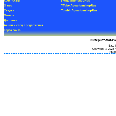
КОНТАКТЫ
@AquariumshopRus
О нас
YTube AquariumshopRus
Скидки
Tumblr AquariumshopRus
Oплатa
Доставка
Акции и спец предложения
Карта сайта
Интернет-магаз
Ваш I
Copyright © 2026
г.Мо