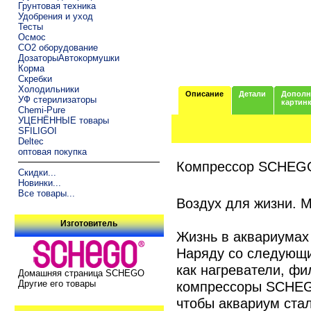
Грунтовая техника
Удобрения и уход
Тесты
Осмос
CO2 оборудование
ДозаторыАвтокормушки
Корма
Скребки
Холодильники
Описание
Детали
Дополн
УФ стерилизаторы
картин
Chemi-Pure
УЦЕНЁННЫЕ товары
SFILIGOI
Deltec
оптовая покупка
Компрессор SCHEGO 
Скидки...
Новинки...
Все товары...
Воздух для жизни.
Изготовитель
Жизнь в аквариумах
Наряду со следующ
как нагреватели, фи
Домашняя страница SCHEGO
компрессоры SCHEGO
Другие его товары
чтобы аквариум ста