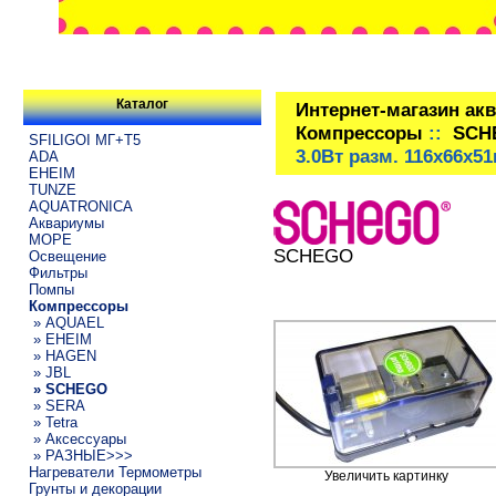
Каталог
Интернет-магазин ак
Компрессоры
::
SCH
SFILIGOI МГ+Т5
3.0Вт разм. 116x66x5
ADA
EHEIM
TUNZE
AQUATRONICA
Аквариумы
МОРЕ
SCHEGO
Освещение
Фильтры
Помпы
Компрессоры
» AQUAEL
» EHEIM
» HAGEN
» JBL
» SCHEGO
» SERA
» Tetra
» Аксессуары
» РАЗНЫЕ>>>
Нагреватели Термометры
Увеличить картинку
Грунты и декорации