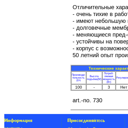
Отличительные хара
- очень тихие в раб
- имеют небольшую
- долговечные мемб
- меняющиеся пред
- устойчивы на пове
- корпус с возможн
50 летний опыт прои
Технические харак
Потреб-
Производи-
Высота
ляемая
тельность
Регулиро
подъёма(М)
мощность
Л/Ч
(Вт)
100
-
3
Нет
art.-no. 730
Информация
Присоединяйтесь