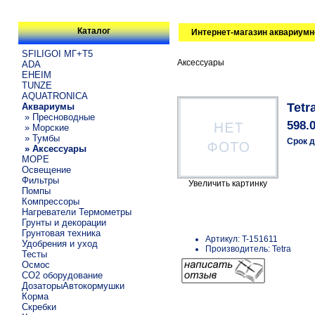
Каталог
Интернет-магазин аквариумн
SFILIGOI МГ+Т5
Аксессуары
ADA
EHEIM
TUNZE
AQUATRONICA
Tetr
Аквариумы
» Пресноводные
598.
» Морские
» Тумбы
Срок д
» Аксессуары
МОРЕ
Освещение
Фильтры
Увеличить картинку
Помпы
Компрессоры
Нагреватели Термометры
Грунты и декорации
Грунтовая техника
Артикул: T-151611
Удобрения и уход
Производитель: Tetra
Тесты
Осмос
CO2 оборудование
ДозаторыАвтокормушки
Корма
Скребки