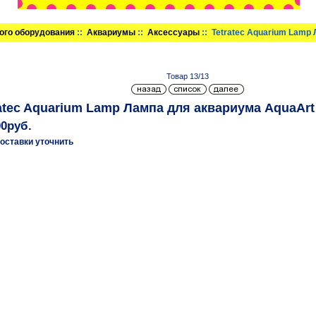
ого оборудования
::
Аквариумы
::
Аксессуары
:: Tetratec Aquarium Lamp
Товар 13/13
atec Aquarium Lamp Лампа для аквариума AquaArt
00руб.
оставки уточнить