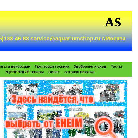
985)133-46-83 service@aquariumshop.ru г.Москва
нты и декорации
Грунтовая техника
Удобрения и уход
Тесты
e
УЦЕНЁННЫЕ товары
Deltec
оптовая покупка