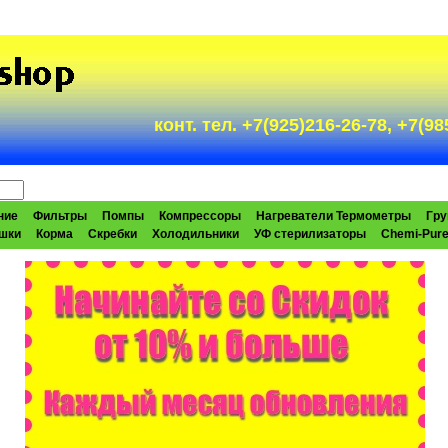
конт. тел. +7(925)216-26-78, +7(
ние
Фильтры
Помпы
Компрессоры
Нагреватели Термометры
Гру
шки
Корма
Скребки
Холодильники
УФ стерилизаторы
Chemi-Pur