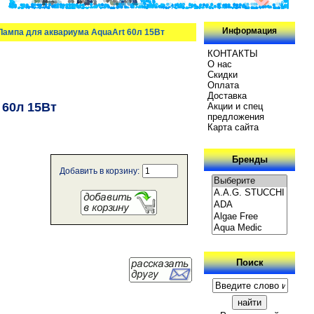
Информация
 Лампа для аквариума AquaArt 60л 15Вт
КОНТАКТЫ
О нас
Скидки
Oплатa
Доставка
 60л 15Вт
Акции и спец
предложения
Карта сайта
Бренды
Добавить в корзину:
Поиск