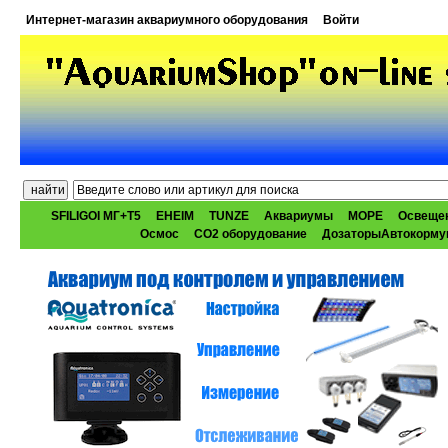
Интернет-магазин аквариумного оборудования
Войти
SFILIGOI МГ+Т5
EHEIM
TUNZE
Аквариумы
МОРЕ
Освеще
Осмос
CO2 оборудование
ДозаторыАвтокорму