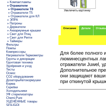
» Компактлампы
» Отражатели
» Отражатели T8
Увеличить картинку
» Отражатели T5
» Отражатели для КЛ
» ЭПРА
» Патроны
» Держатели
Описание
Детали
Отзыв
» Аквариумные крышки
» Свет для Птиц
» Свет для Репти
» Таймеры
Фильтры
Помпы
Компрессоры
Для более полного 
Нагреватели Термометры
люминесцентных лам
Грунты и декорации
Грунтовая техника
отражатели Juwel, у
Удобрения и уход
Дополнительное пре
Тесты
Осмос
они защищают ваши г
CO2 оборудование
ДозаторыАвтокормушки
при откинутой крышк
Корма
Скребки
Холодильники
УФ стерилизаторы
Chemi-Pure
УЦЕНЁННЫЕ товары
SFILIGOI