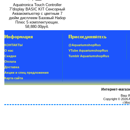
Aquatronica Touch Controller
7”display BASIC KIT Сенсорный
Аквакомпьютер с цветным 7
дюйм дисплеем Базовый Набор
Плюс 5 комплектующих.
58,880.00руб.
Информация
Присоединяйтесь
КОНТАКТЫ
@AquariumshopRus
О нас
YTube AquariumshopRus
Скидки
Tumblr AquariumshopRus
Oплатa
Доставка
Акции и спец предложения
Карта сайта
Интернет-магаз
Ваш IP
Copyright © 2026
г.Мо