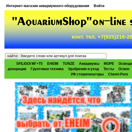
Интернет-магазин аквариумного оборудования
Войти
конт. тел. +7(925)216-
SFILIGOI МГ+Т5
EHEIM
TUNZE
Аквариумы
МОРЕ
Освеще
декорации
Грунтовая техника
Удобрения и уход
Тесты
Осмос
УФ стерилизаторы
Chemi-Pure