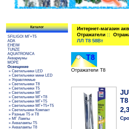
Каталог
Интернет-магазин ак
Отражатели
::
Отраж
SFILIGOI МГ+Т5
ЛЛ T8 58Вт
ADA
EHEIM
TUNZE
AQUATRONICA
Аквариумы
МОРЕ
Освещение
Отражатели T8
» Светильники LED
» Светильники мини LED
» Управляемые
» Светильники T8
» Светильники T5
JU
» Светильники МГ
» Светильники МГ+T8
T8
» Светильники МГ+T5
» Светильники МГ+T5+T5
2,
» Светильники Компакт
» Разные T5 и T8
Сро
» МГ Лампы
» Аквалампы T5
» Аквалампы T8