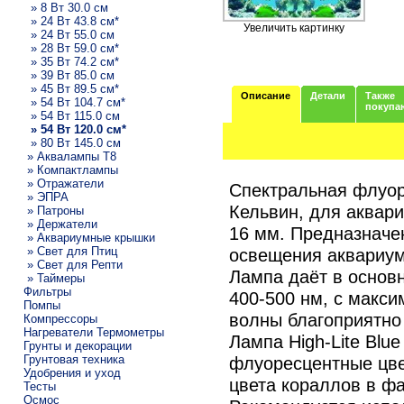
» 8 Вт 30.0 см
» 24 Вт 43.8 см*
Увеличить картинку
» 24 Вт 55.0 см
» 28 Вт 59.0 см*
» 35 Вт 74.2 см*
» 39 Вт 85.0 см
» 45 Вт 89.5 см*
Описание
Детали
Также
» 54 Вт 104.7 см*
покупа
» 54 Вт 115.0 см
» 54 Вт 120.0 см*
» 80 Вт 145.0 см
» Аквалампы T8
» Компактлампы
» Отражатели
Спектральная флуоре
» ЭПРА
Кельвин, для аквари
» Патроны
» Держатели
16 мм. Предназначе
» Аквариумные крышки
» Свет для Птиц
освещения аквариум
» Свет для Репти
Лампа даёт в основн
» Таймеры
Фильтры
400-500 нм, с макси
Помпы
волны благоприятно 
Компрессоры
Нагреватели Термометры
Лампа High-Lite Blu
Грунты и декорации
Грунтовая техника
флуоресцентные цве
Удобрения и уход
цвета кораллов в ф
Тесты
Осмос