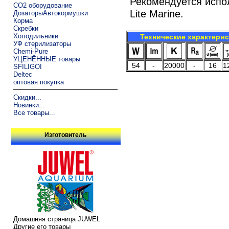
Рекомендуется испо
CO2 оборудование
Lite Marine.
ДозаторыАвтокормушки
Корма
Скребки
Холодильники
Технические характери
УФ стерилизаторы
Chemi-Pure
УЦЕНЁННЫЕ товары
54
-
20000
-
16
1
SFILIGOI
Deltec
оптовая покупка
Скидки...
Новинки...
Все товары...
Изготовитель
Домашняя страница JUWEL
Другие его товары