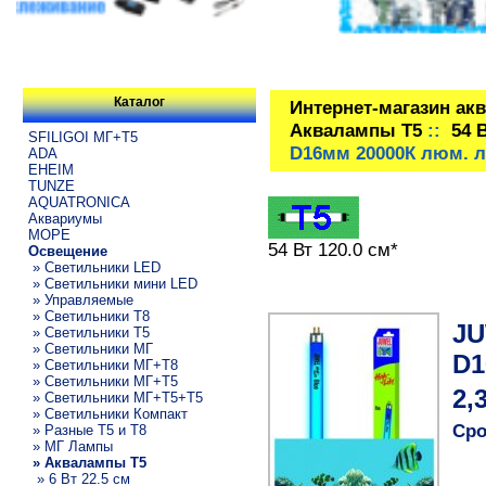
Каталог
Интернет-магазин ак
Аквалампы T5
::
54 
SFILIGOI МГ+Т5
D16мм 20000К люм. 
ADA
EHEIM
TUNZE
AQUATRONICA
Аквариумы
МОРЕ
54 Вт 120.0 см*
Освещение
» Светильники LED
» Светильники мини LED
» Управляемые
» Светильники T8
JU
» Светильники T5
» Светильники МГ
D1
» Светильники МГ+T8
» Светильники МГ+T5
2,
» Светильники МГ+T5+T5
» Светильники Компакт
Сро
» Разные T5 и T8
» МГ Лампы
» Аквалампы T5
» 6 Вт 22.5 см