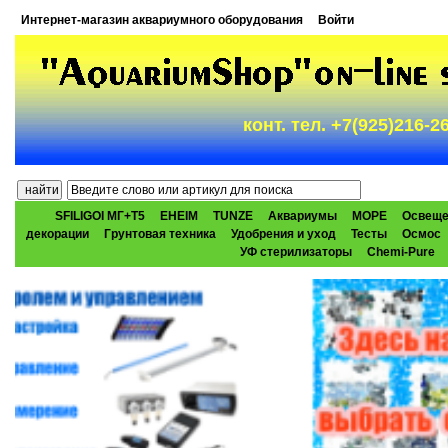
Интернет-магазин аквариумного оборудования
Войти
конт. тел. +7(925)216-
SFILIGOI МГ+Т5
EHEIM
TUNZE
Аквариумы
МОРЕ
Освеще
декорации
Грунтовая техника
Удобрения и уход
Тесты
Осмос
УФ стерилизаторы
Chemi-Pure