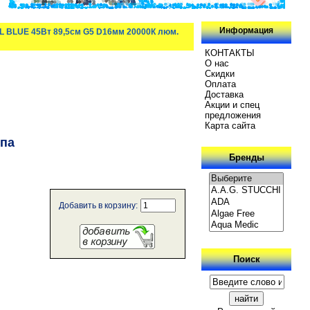
Информация
L BLUE 45Вт 89,5см G5 D16мм 20000К люм.
КОНТАКТЫ
О нас
Скидки
Oплатa
Доставка
Акции и спец
предложения
Карта сайта
мпа
Бренды
Добавить в корзину:
Поиск