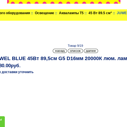
ого оборудования
::
Освещение
::
Аквалампы T5
::
45 Вт 89.5 см*
:: JUWE
Товар 9/19
WEL BLUE 45Вт 89,5см G5 D16мм 20000К люм. ла
80.00руб.
к доставки уточнить
ы