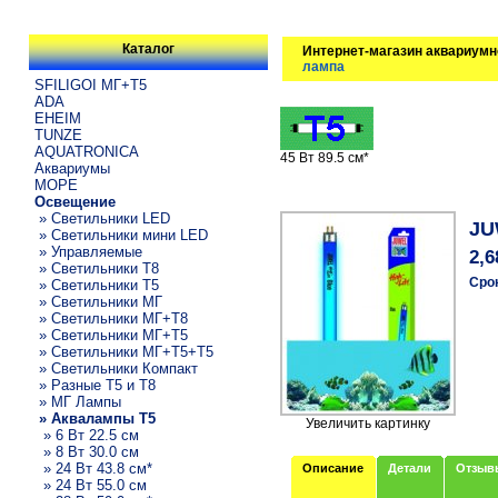
Каталог
Интернет-магазин аквариумн
лампа
SFILIGOI МГ+Т5
ADA
EHEIM
TUNZE
AQUATRONICA
45 Вт 89.5 см*
Аквариумы
МОРЕ
Освещение
» Светильники LED
JU
» Светильники мини LED
» Управляемые
2,6
» Светильники T8
Сро
» Светильники T5
» Светильники МГ
» Светильники МГ+T8
» Светильники МГ+T5
» Светильники МГ+T5+T5
» Светильники Компакт
» Разные T5 и T8
» МГ Лампы
» Аквалампы T5
Увеличить картинку
» 6 Вт 22.5 см
» 8 Вт 30.0 см
» 24 Вт 43.8 см*
Описание
Детали
Отзыв
» 24 Вт 55.0 см