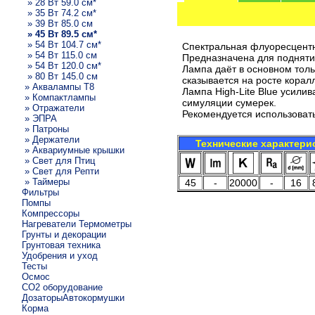
» 28 Вт 59.0 см*
» 35 Вт 74.2 см*
» 39 Вт 85.0 см
» 45 Вт 89.5 см*
» 54 Вт 104.7 см*
Спектральная флуоресцентна
» 54 Вт 115.0 см
Предназначена для подняти
» 54 Вт 120.0 см*
Лампа даёт в основном толь
» 80 Вт 145.0 см
сказывается на росте корал
» Аквалампы T8
Лампа High-Lite Blue усили
» Компактлампы
симуляции сумерек.
» Отражатели
Рекомендуется использовать
» ЭПРА
» Патроны
» Держатели
Технические характери
» Аквариумные крышки
» Свет для Птиц
» Свет для Репти
» Таймеры
45
-
20000
-
16
Фильтры
Помпы
Компрессоры
Нагреватели Термометры
Грунты и декорации
Грунтовая техника
Удобрения и уход
Тесты
Осмос
CO2 оборудование
ДозаторыАвтокормушки
Корма