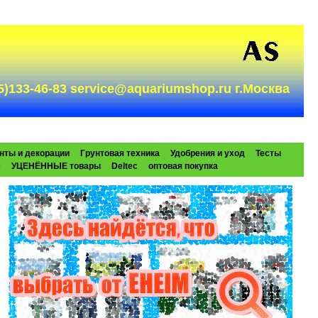
985)133-46-83 service@aquariumshop.ru г.Москва
нты и декорации
Грунтовая техника
Удобрения и уход
Тесты
e
УЦЕНЁННЫЕ товары
Deltec
оптовая покупка