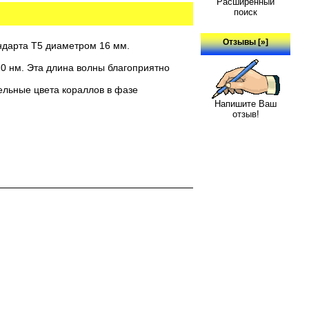
Расширенный
поиск
Отзывы [»]
андарта Т5 диаметром 16 мм.
20 нм. Эта длина волны благоприятно
тельные цвета кораллов в фазе
Напишите Ваш
отзыв!