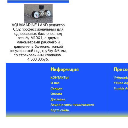
AQUAMARINE.LAND редуктор
СО2 профессиональный для
одноразовых баллонов под
резьбу M10X1, с двумя
манометрами рабочего и
давления в баллоне, тонкой
регулировкой под трубку 4/6 мм,
со страховачным клапаном.
4,580.00руб.
Информация
Присо
КОНТАКТЫ
@Aquari
О нас
YTube A
Скидки
Tumblr 
Oплатa
Доставка
Акции и спец предложения
Карта сайта