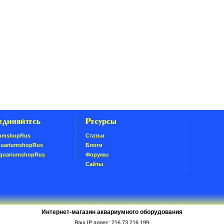
единяйтесь
Ресурсы
umshopRus
Статьи
quariumshopRus
Блоги
AquariumshopRus
Форумы
Сайты
Интернет-магазин аквариумного оборудования
Ваш IP адрес: 216.73.216.199