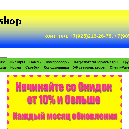
конт. тел. +7(925)216-26-78, +7(
ние
Фильтры
Помпы
Компрессоры
Нагреватели Термометры
Гру
шки
Корма
Скребки
Холодильники
УФ стерилизаторы
Chemi-Pur