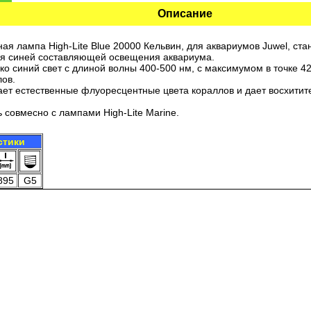
Описание
я лампа High-Lite Blue 20000 Кельвин, для аквариумов Juwel, ст
я синей составляющей освещения аквариума.
ко синий свет с длиной волны 400-500 нм, с максимумом в точке 4
лов.
вает естественные флуоресцентные цвета кораллов и дает восхити
 совмесно с лампами High-Lite Marine.
стики
895
G5