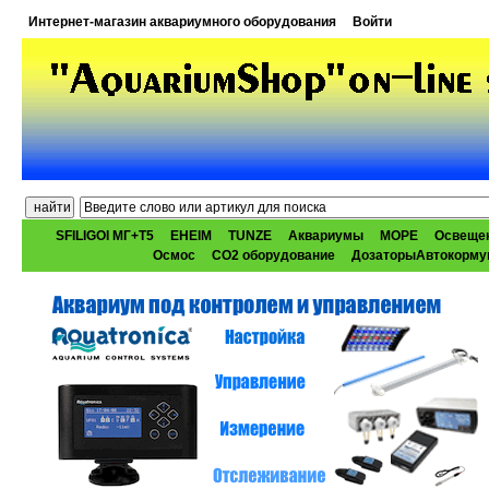
Интернет-магазин аквариумного оборудования
Войти
SFILIGOI МГ+Т5
EHEIM
TUNZE
Аквариумы
МОРЕ
Освеще
Осмос
CO2 оборудование
ДозаторыАвтокорму