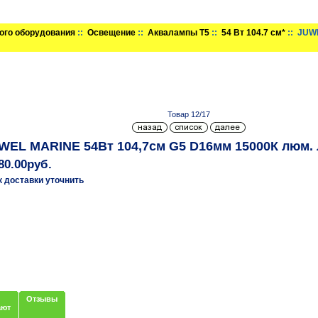
ого оборудования
::
Освещение
::
Аквалампы T5
::
54 Вт 104.7 см*
:: JUW
Товар 12/17
WEL MARINE 54Вт 104,7см G5 D16мм 15000К люм.
80.00руб.
к доставки уточнить
Отзывы
ают