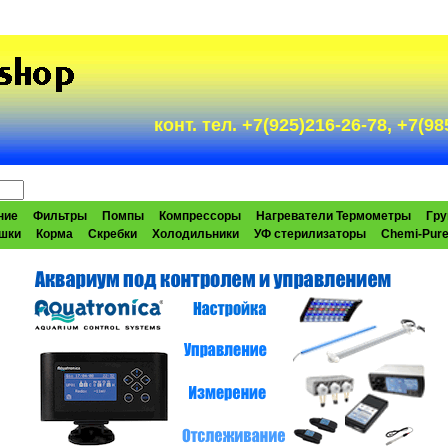
конт. тел. +7(925)216-26-78, +7(
ние
Фильтры
Помпы
Компрессоры
Нагреватели Термометры
Гру
шки
Корма
Скребки
Холодильники
УФ стерилизаторы
Chemi-Pur