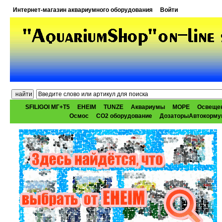
Интернет-магазин аквариумного оборудования
Войти
SFILIGOI МГ+Т5
EHEIM
TUNZE
Аквариумы
МОРЕ
Освеще
Осмос
CO2 оборудование
ДозаторыАвтокорму