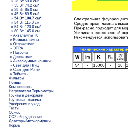
» 28 Вт 59.0 см*
» 35 Вт 74.2 см*
» 39 Вт 85.0 см
» 45 Вт 89.5 см*
» 54 Вт 104.7 см*
Спектральная флуоресцентна
» 54 Вт 115.0 см
Средне-яркая лампа с высо
» 54 Вт 120.0 см*
Прекрасно подходит для мо
» 80 Вт 145.0 см
Усиливает естественный окр
» Аквалампы T8
Рекомендуется использовать 
» Компактлампы
» Отражатели
» ЭПРА
Технические характери
» Патроны
» Держатели
» Аквариумные крышки
54
-
15000
-
16
» Свет для Птиц
» Свет для Репти
» Таймеры
Фильтры
Помпы
Компрессоры
Нагреватели Термометры
Грунты и декорации
Грунтовая техника
Удобрения и уход
Тесты
Осмос
CO2 оборудование
ДозаторыАвтокормушки
Корма