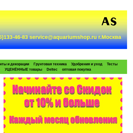
985)133-46-83 service@aquariumshop.ru г.Москва
нты и декорации
Грунтовая техника
Удобрения и уход
Тесты
e
УЦЕНЁННЫЕ товары
Deltec
оптовая покупка