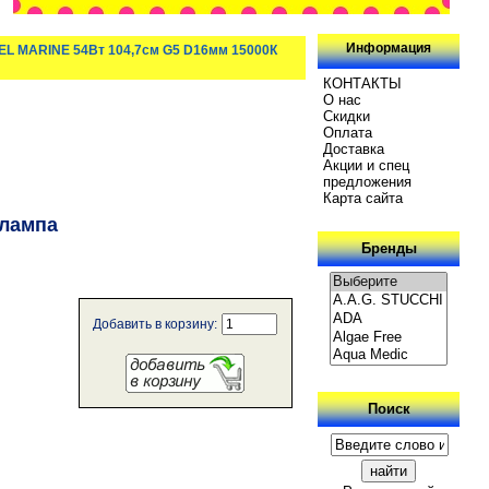
Информация
EL MARINE 54Вт 104,7см G5 D16мм 15000К
КОНТАКТЫ
О нас
Скидки
Oплатa
Доставка
Акции и спец
предложения
Карта сайта
 лампа
Бренды
Добавить в корзину:
Поиск