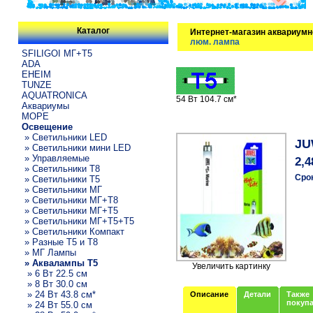
Каталог
Интернет-магазин аквариумн
люм. лампа
SFILIGOI МГ+Т5
ADA
EHEIM
TUNZE
AQUATRONICA
54 Вт 104.7 см*
Аквариумы
МОРЕ
Освещение
» Светильники LED
JU
» Светильники мини LED
» Управляемые
2,4
» Светильники T8
Сро
» Светильники T5
» Светильники МГ
» Светильники МГ+T8
» Светильники МГ+T5
» Светильники МГ+T5+T5
» Светильники Компакт
» Разные T5 и T8
» МГ Лампы
» Аквалампы T5
Увеличить картинку
» 6 Вт 22.5 см
» 8 Вт 30.0 см
» 24 Вт 43.8 см*
Описание
Детали
Также
покуп
» 24 Вт 55.0 см