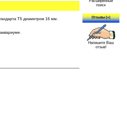
Расширенный
поиск
Отзывы [»]
стандарта Т5 диаметром 16 мм.
 аквариуме.
Напишите Ваш
отзыв!