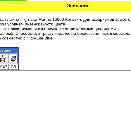
Описание
я лампа High-Lite Marine 15000 Кельвин, для аквариумов Juwel, 
ким уровнем интенсивности цвета.
рских аквариумов и аквариумов с африканскими цихлидами.
ас рыб. Способствует росту кораллов и беспозвоночных в морском
совместно с High-Lite Blue.
стики
1047
G5