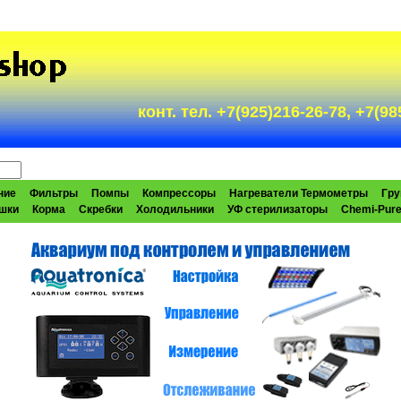
конт. тел. +7(925)216-26-78, +7(
ние
Фильтры
Помпы
Компрессоры
Нагреватели Термометры
Гру
шки
Корма
Скребки
Холодильники
УФ стерилизаторы
Chemi-Pur