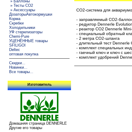
» Баллоны
» Тесты CO2
» Аксессуары
СО2-система для аквариумо
ДозаторыАвтокормушки
Корма
- заправляемый СО2-баллон 
Скребки
- редуктор Dennerle Evolutio
Холодильники
- реактор СО2 Dennerle Mini-
УФ стерилизаторы
- специальный обратный кл
Chemi-Pure
- 2 метра СО2-шланга
УЦЕНЁННЫЕ товары
- длительный тест Dennerle 
SFILIGOI
- комплект специальных инд
Deltec
- гаечный ключ и ключ с ше
оптовая покупка
- комплект удобрений Denner
Скидки...
Новинки...
Все товары...
Изготовитель
Домашняя страница DENNERLE
Другие его товары