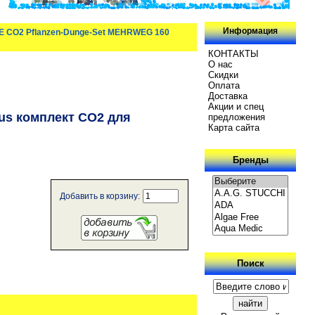
Информация
 CO2 Pflanzen-Dunge-Set MEHRWEG 160
КОНТАКТЫ
О нас
Скидки
Oплатa
Доставка
Акции и спец
us комплект CO2 для
предложения
Карта сайта
Бренды
Добавить в корзину:
Поиск