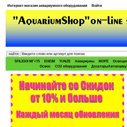
Интернет-магазин аквариумного оборудования
Войти
SFILIGOI МГ+Т5
EHEIM
TUNZE
Аквариумы
МОРЕ
Освеще
Осмос
CO2 оборудование
ДозаторыАвтокорму