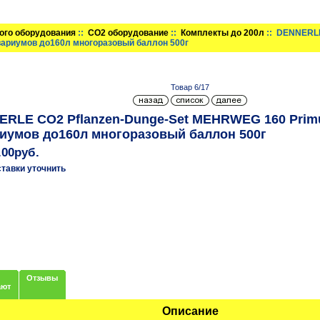
ого оборудования
::
CO2 оборудование
::
Комплекты до 200л
:: DENNERLE
вариумов до160л многоразовый баллон 500г
Товар 6/17
RLE CO2 Pflanzen-Dunge-Set MEHRWEG 160 Prim
иумов до160л многоразовый баллон 500г
.00руб.
ставки уточнить
Отзывы
ают
Описание