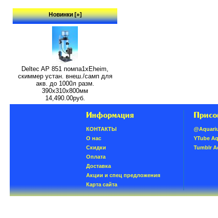
Новинки [»]
Deltec AP 851 помпа1xEheim,
скиммер устан. внеш./самп для
акв. до 1000л разм.
390х310х800мм
14,490.00руб.
Информация
Присо
КОНТАКТЫ
@Aquari
О нас
YTube A
Скидки
Tumblr 
Oплатa
Доставка
Акции и спец предложения
Карта сайта