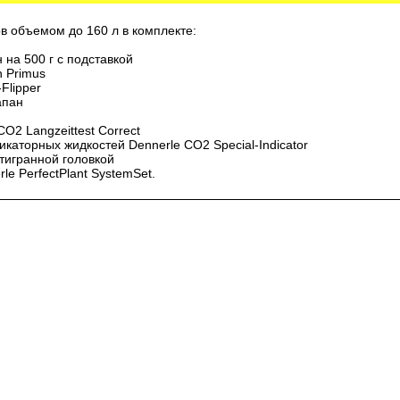
в объемом до 160 л в комплекте:
на 500 г с подставкой
n Primus
Flipper
апан
СО2 Langzeittest Correct
икаторных жидкостей Dennerle СО2 Special-Indicator
стигранной головкой
le PerfectPlant SystemSet.