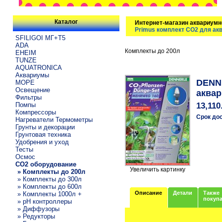
Каталог
Интернет-магазин аквариумн
Primus комплект CO2 для ак
SFILIGOI МГ+Т5
ADA
Комплекты до 200л
EHEIM
TUNZE
AQUATRONICA
Аквариумы
DENNE
МОРЕ
Освещение
аквар
Фильтры
Помпы
13,110
Компрессоры
Срок до
Нагреватели Термометры
Грунты и декорации
Грунтовая техника
Удобрения и уход
Тесты
Осмос
CO2 оборудование
Увеличить картинку
» Комплекты до 200л
» Комплекты до 300л
» Комплекты до 600л
Описание
Детали
Также
» Комплекты 1000л +
покуп
» pH контроллеры
» Диффузоры
» Редукторы