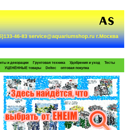
985)133-46-83 service@aquariumshop.ru г.Москва
нты и декорации
Грунтовая техника
Удобрения и уход
Тесты
e
УЦЕНЁННЫЕ товары
Deltec
оптовая покупка