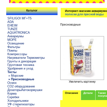
Каталог
Интернет-магазин аквариумн
полоски для пресной воды
SFILIGOI МГ+Т5
ADA
Пресноводные
EHEIM
TUNZE
AQUATRONICA
Аквариумы
МОРЕ
Освещение
Фильтры
Помпы
Компрессоры
Нагреватели Термометры
Грунты и декорации
Грунтовая техника
Удобрения и уход
Тесты
» Морские
» Пресноводные
Увеличить картинку
Осмос
CO2 оборудование
ДозаторыАвтокормушки
Описание
Детали
Также
Корма
покуп
Скребки
Холодильники
УФ стерилизаторы