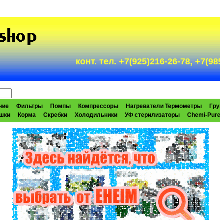
конт. тел. +7(925)216-26-78, +7(
ние
Фильтры
Помпы
Компрессоры
Нагреватели Термометры
Гру
шки
Корма
Скребки
Холодильники
УФ стерилизаторы
Chemi-Pur