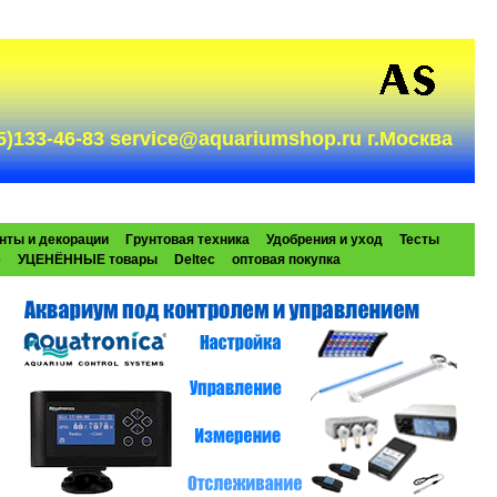
985)133-46-83 service@aquariumshop.ru г.Москва
нты и декорации
Грунтовая техника
Удобрения и уход
Тесты
e
УЦЕНЁННЫЕ товары
Deltec
оптовая покупка