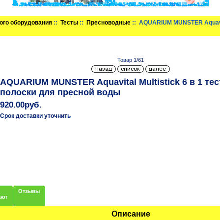
ого оборудования
::
Тесты
::
Пресноводные
:: AQUARIUM MUNSTER Aquavita
Товар 1/61
AQUARIUM MUNSTER Aquavital Multistick 6 в 1 те
полоски для пресной воды
920.00руб.
Срок доставки уточнить
Отзывы
ают
Описание