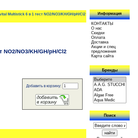
Информация
l Multistick 6 в 1 тест NO2/NO3/KH/GH/pH/Cl2
КОНТАКТЫ
О нас
Скидки
Oплатa
Доставка
Акции и спец
ст NO2/NO3/KH/GH/pH/Cl2
предложения
Карта сайта
Бренды
Добавить в корзину:
Поиск