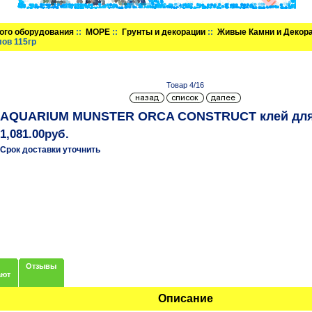
ого оборудования
::
МОРЕ
::
Грунты и декорации
::
Живые Камни и Декор
ов 115гр
Товар 4/16
AQUARIUM MUNSTER ORCA CONSTRUCT клей для 
1,081.00руб.
Срок доставки уточнить
Отзывы
ают
Описание