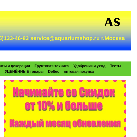
985)133-46-83 service@aquariumshop.ru г.Москва
нты и декорации
Грунтовая техника
Удобрения и уход
Тесты
e
УЦЕНЁННЫЕ товары
Deltec
оптовая покупка