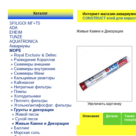
Каталог
Интернет-магазин аквариумн
CONSTRUCT клей для коралл
SFILIGOI МГ+Т5
ADA
Живые Камни и Декорации
EHEIM
TUNZE
AQUATRONICA
Аквариумы
МОРЕ
» Royal Exclusiv & Deltec
» Разведение Кораллов
» Скиммеры внешние
» Скиммеры внутренние
» Скиммеры Мини
» Кальциевые реакторы
» Kalkwasser
» Нитратные фильтры
» Помпы
» Холодильники
» Пеллетс фильтры
Увеличить картинку
» Угольно/антифосфат. фильтры
» Грунты и декорации
» Живой песок
Описание
Детали
Также
» Сухой песок
покуп
» Живые Камни и Декорации
» Баллинг
» Морская соль