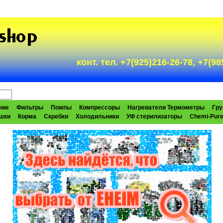
конт. тел. +7(925)216-26-78, +7(
ние
Фильтры
Помпы
Компрессоры
Нагреватели Термометры
Гру
шки
Корма
Скребки
Холодильники
УФ стерилизаторы
Chemi-Pur