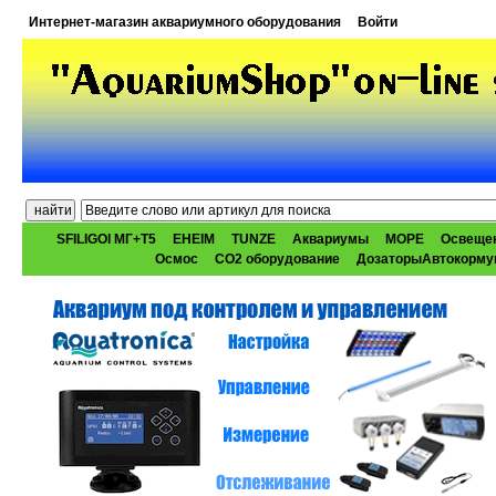
Интернет-магазин аквариумного оборудования
Войти
SFILIGOI МГ+Т5
EHEIM
TUNZE
Аквариумы
МОРЕ
Освеще
Осмос
CO2 оборудование
ДозаторыАвтокорму