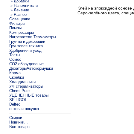
» Добавки
» Наполнители
Клей на эпоксидной основе
» Лечение
Серо-зелёного цвета, спец
» Разное
Освещение
Фильтры
Помпы
Компрессоры
Нагреватели Термометры
Грунты и декорации
Грунтовая техника
Удобрения и уход
Тесты
Осмос
CO2 оборудование
ДозаторыАвтокормушки
Корма
Скребки
Холодильники
УФ стерилизаторы
Chemi-Pure
УЦЕНЁННЫЕ товары
SFILIGOI
Deltec
оптовая покупка
Скидки...
Новинки...
Все товары...