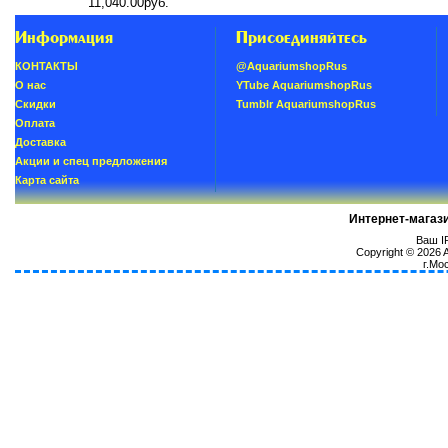
11,040.00руб.
Информация
Присоединяйтесь
КОНТАКТЫ
@AquariumshopRus
О нас
YTube AquariumshopRus
Скидки
Tumblr AquariumshopRus
Oплатa
Доставка
Акции и спец предложения
Карта сайта
Интернет-магаз
Ваш IP
Copyright © 2026
г.Мо