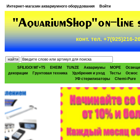
Интернет-магазин аквариумного оборудования
Войти
конт. тел. +7(925)216-
SFILIGOI МГ+Т5
EHEIM
TUNZE
Аквариумы
МОРЕ
Освеще
декорации
Грунтовая техника
Удобрения и уход
Тесты
Осмос
УФ стерилизаторы
Chemi-Pure