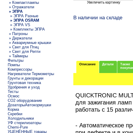
» Компактлампы
Увеличить картинку
» Отражатели
» ЭПРА
» ЭПРА Разные
В наличии на складе
» ЭПРА OSRAM
» ЭПРА VS
» Комплекты ЭПРА
» Патроны
» Держатели
» Аквариумные крышки
» Свет для Птиц
» Свет для Репти
» Таймеры
Фильтры
Описание
Детали
Также
Помпы
покупа
Компрессоры
Нагреватели Термометры
Грунты и декорации
Грунтовая техника
Удобрения и уход
Тесты
QUICKTRONIC MULT
Осмос
CO2 оборудование
для зажигания ламп 
ДозаторыАвтокормушки
работать с 15 разл
Корма
Скребки
Холодильники
УФ стерилизаторы
- Автоматическое п
Chemi-Pure
при дефекте и в кон
УЦЕНЁННЫЕ товары