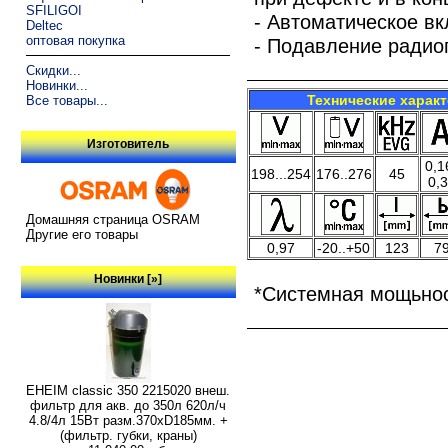
SFILIGOI
- Автоматическое в
Deltec
оптовая покупка
- Подавление радио
Скидки...
Новинки...
Технические харак
Все товары...
Изготовитель
0,1
198...254
176..276
45
0,
Домашняя страница OSRAM
Другие его товары
0,97
-20..+50
123
7
Новинки [»]
*Системная мощьнос
EHEIM classic 350 2215020 внеш.
фильтр для акв. до 350л 620л/ч
4.8/4л 15Вт разм.370хD185мм. +
(фильтр. губки, краны)