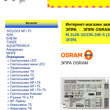
Каталог
Интернет-магазин ак
ЭПРА
::
ЭПРА OSRA
SFILIGOI МГ+Т5
M 2x26-32/230-240 S 
ADA
EHEIM
ЭПРА
TUNZE
AQUATRONICA
Аквариумы
МОРЕ
Освещение
» Светильники LED
ЭПРА OSRAM
» Светильники мини LED
» Управляемые
» Светильники T8
» Светильники T5
» Светильники МГ
» Светильники МГ+T8
» Светильники МГ+T5
» Светильники МГ+T5+T5
» Светильники Компакт
» Разные T5 и T8
» МГ Лампы
» Аквалампы T5
» Аквалампы T8