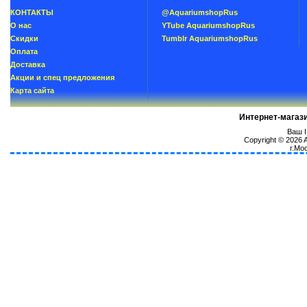
КОНТАКТЫ
@AquariumshopRus
О нас
YTube AquariumshopRus
Скидки
Tumblr AquariumshopRus
Oплатa
Доставка
Акции и спец предложения
Карта сайта
Интернет-магаз
Ваш I
Copyright © 2026
г.Мо