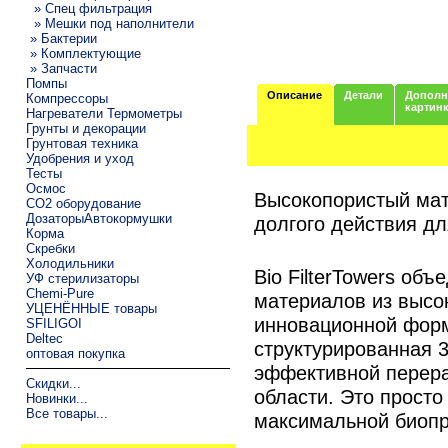
» Спец фильтрация
» Мешки под наполнители
» Бактерии
» Комплектующие
» Запчасти
Помпы
Описание
Детали
Дополн
Компрессоры
картин
Нагреватели Термометры
Грунты и декорации
Грунтовая техника
Удобрения и уход
Тесты
Осмос
Высокопористый мат
CO2 оборудование
ДозаторыАвтокормушки
долгого действия д
Корма
Скребки
Холодильники
Bio FilterTowers о
УФ стерилизаторы
Chemi-Pure
материалов из высо
УЦЕНЁННЫЕ товары
инновационной форм
SFILIGOI
Deltec
структурированная 3
оптовая покупка
эффективной перера
Скидки...
области. Это просто
Новинки...
Все товары...
максимальной биопр