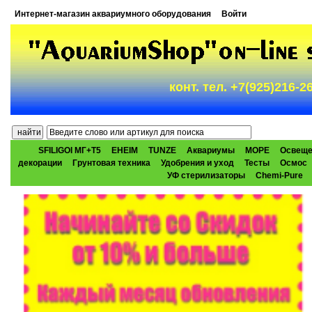
Интернет-магазин аквариумного оборудования
Войти
конт. тел. +7(925)216-
SFILIGOI МГ+Т5
EHEIM
TUNZE
Аквариумы
МОРЕ
Освеще
декорации
Грунтовая техника
Удобрения и уход
Тесты
Осмос
УФ стерилизаторы
Chemi-Pure