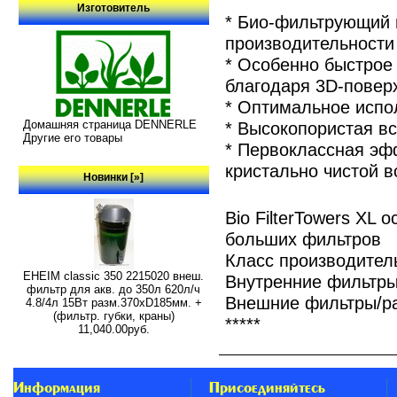
Изготовитель
* Био-фильтрующий 
производительности
* Особенно быстрое
благодаря 3D-повер
* Оптимальное испо
Домашняя страница DENNERLE
* Высокопористая в
Другие его товары
* Первоклассная эф
кристально чистой 
Новинки [»]
Bio FilterTowers XL
больших фильтров
Класс производитель
EHEIM classic 350 2215020 внеш.
Внутренние фильтры
фильтр для акв. до 350л 620л/ч
Внешние фильтры/ра
4.8/4л 15Вт разм.370хD185мм. +
(фильтр. губки, краны)
*****
11,040.00руб.
Информация
Присоединяйтесь