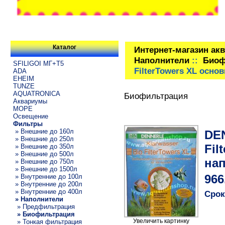
Каталог
Интернет-магазин ак
Наполнители
::
Биоф
SFILIGOI МГ+Т5
FilterTowers XL осно
ADA
EHEIM
TUNZE
AQUATRONICA
Биофильтрация
Аквариумы
МОРЕ
Освещение
Фильтры
» Внешние до 160л
DEN
» Внешние до 250л
Fil
» Внешние до 350л
» Внешние до 500л
нап
» Внешние до 750л
» Внешние до 1500л
» Внутренние до 100л
966
» Внутренние до 200л
» Внутренние до 400л
Срок
» Наполнители
» Предфильтрация
» Биофильтрация
Увеличить картинку
» Тонкая фильтрация