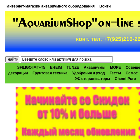
Интернет-магазин аквариумного оборудования
Войти
конт. тел. +7(925)216-
SFILIGOI МГ+Т5
EHEIM
TUNZE
Аквариумы
МОРЕ
Освеще
декорации
Грунтовая техника
Удобрения и уход
Тесты
Осмос
УФ стерилизаторы
Chemi-Pure