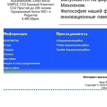
AQUAMARINE.LAND BASE
Мюнхеном.
SIMPLE СО2 Базовый Комплект
СО2 Простой до 200 литров
Философия нашей фи
Одноразовый балон 500 г и
Редуктор
инновационные ламп
4,400.00руб.
Информация
Присоединяйтесь
КОНТАКТЫ
@AquariumshopRus
О нас
YTube AquariumshopRus
Скидки
Tumblr AquariumshopRus
Oплатa
Доставка
Акции и спец предложения
Карта сайта
Интернет-магаз
Ваш IP
Copyright © 2026
г.Мо