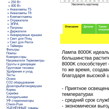
» 250 Вт
Увеличить картинку
» 400 Вт
» Аквалампы T5
» Аквалампы T8
» Компактлампы
» Отражатели
» ЭПРА
Описание
Детали
Также
» Патроны
покупа
» Держатели
» Аквариумные крышки
» Свет для Птиц
» Свет для Репти
» Таймеры
Фильтры
Лампа 8000K идеаль
Помпы
Компрессоры
большинства растит
Нагреватели Термометры
8000K способствует
Грунты и декорации
Грунтовая техника
то же время, созда
Удобрения и уход
благодаря высокой 
Тесты
Осмос
CO2 оборудование
ДозаторыАвтокормушки
- Приятное освещени
Корма
температурах
Скребки
Холодильники
- средний срок служ
УФ стерилизаторы
Chemi-Pure
- экономически выго
УЦЕНЁННЫЕ товары