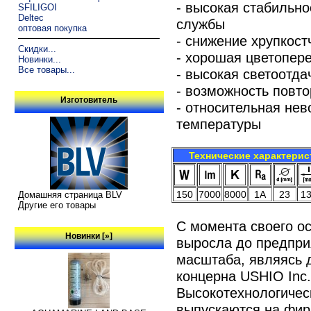
- высокая стабильно
SFILIGOI
Deltec
службы
оптовая покупка
- снижение хрупкост
Скидки...
- хорошая цветопер
Новинки...
Все товары...
- высокая светоотда
- возможность повто
Изготовитель
- относительная не
температуры
Технические характерис
150
7000
8000
1A
23
1
Домашняя страница BLV
Другие его товары
С момента своего о
Новинки [»]
выросла до предпри
масштаба, являясь 
концерна USHIO Inc.
Высокотехнологичес
выпускаются на фир