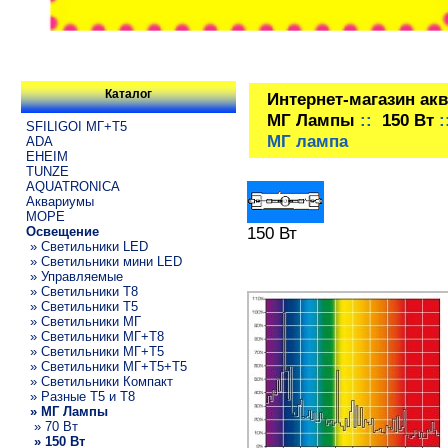
Каталог
Интернет-магазин ак
МГ Лампы
::
150 Вт
:
SFILIGOI МГ+Т5
МГ лампа
ADA
EHEIM
TUNZE
AQUATRONICA
Аквариумы
МОРЕ
150 Вт
Освещение
» Светильники LED
» Светильники мини LED
» Управляемые
» Светильники T8
» Светильники T5
» Светильники МГ
» Светильники МГ+T8
» Светильники МГ+T5
» Светильники МГ+T5+T5
» Светильники Компакт
» Разные T5 и T8
» МГ Лампы
» 70 Вт
» 150 Вт