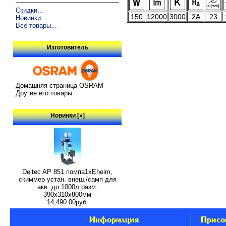
Скидки...
150
12000
3000
2A
23
Новинки...
Все товары...
Изготовитель
Домашняя страница OSRAM
Другие его товары
Новинки [»]
Deltec AP 851 помпа1xEheim,
скиммер устан. внеш./самп для
акв. до 1000л разм.
390х310х800мм
14,490.00руб.
Информация
Присо