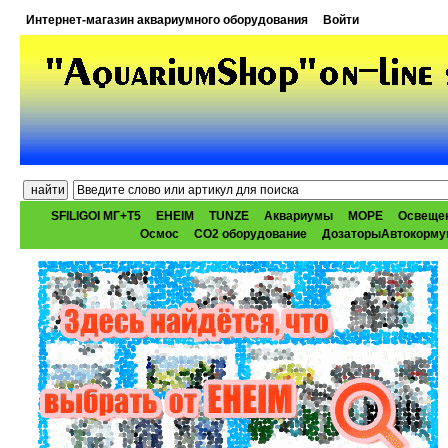
Интернет-магазин аквариумного оборудования
Войти
SFILIGOI МГ+Т5
EHEIM
TUNZE
Аквариумы
МОРЕ
Освеще
Осмос
CO2 оборудование
ДозаторыАвтокорму