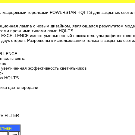
с кварцевыми горелками POWERSTAR HQI-TS для закрытых светил
ионная лампа с новым дизайном, являющаяся результатом моде
семи прежними типами ламп HQI-TS.
XCELLENCE имеют уменьшенный показатель ультрафиолетового 
 двух сторон. Разрешены к использованию только в закрытых свети
ELLENCE
е силы света
ние
, увеличенная эффективность светильников
ок
ва HQI-TS
тики цветопередачи
UV-FILTER
стики