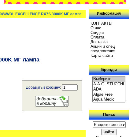
Информация
50W/WDL EXCELLENCE RX7S 3000K МГ лампа
КОНТАКТЫ
О нас
Скидки
Oплатa
Доставка
Акции и спец
предложения
Карта сайта
000K МГ лампа
Бренды
Добавить в корзину:
Поиск