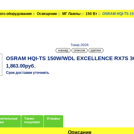
ого оборудования
::
Освещение
::
МГ Лампы
::
150 Вт
:: OSRAM HQI-TS 1
Товар 20/26
OSRAM HQI-TS 150W/WDL EXCELLENCE RX7S 3
1,863.00руб.
Срок доставки уточнить
нительные
Также
Отзывы
нки
покупают
Описание