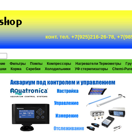
конт. тел. +7(925)216-26-78, +7(
ние
Фильтры
Помпы
Компрессоры
Нагреватели Термометры
Гру
шки
Корма
Скребки
Холодильники
УФ стерилизаторы
Chemi-Pur