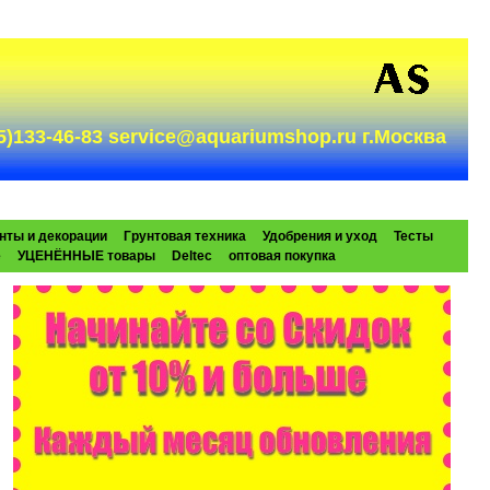
985)133-46-83 service@aquariumshop.ru г.Москва
нты и декорации
Грунтовая техника
Удобрения и уход
Тесты
e
УЦЕНЁННЫЕ товары
Deltec
оптовая покупка