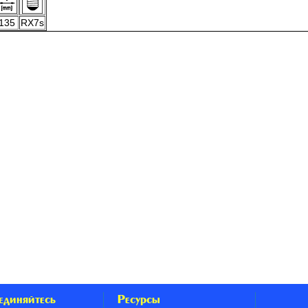
135
RX7s
единяйтесь
Ресурсы