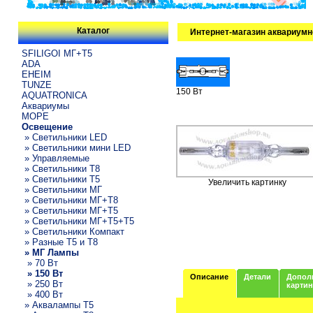
Каталог
Интернет-магазин аквариумн
SFILIGOI МГ+Т5
ADA
EHEIM
TUNZE
150 Вт
AQUATRONICA
Аквариумы
МОРЕ
Освещение
» Светильники LED
» Светильники мини LED
» Управляемые
» Светильники T8
» Светильники T5
Увеличить картинку
» Светильники МГ
» Светильники МГ+T8
» Светильники МГ+T5
» Светильники МГ+T5+T5
» Светильники Компакт
» Разные T5 и T8
» МГ Лампы
» 70 Вт
» 150 Вт
Описание
Детали
Допол
» 250 Вт
карти
» 400 Вт
» Аквалампы T5