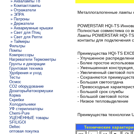
» Аквалампы T8
» Компактлампы
» Отражатели
Металлогалогенные лампы 
» ЭПРА
» Патроны
» Держатели
POWERSTAR HQI-TS Инновац
» Аквариумные крышки
Полностью совместима со в
» Свет для Птиц
Лампы POWERSTAR HQI-TS E
» Свет для Репти
контакты для подключения с
» Таймеры
Фильтры
Помпы
Преимущества HQI-TS EXC
Компрессоры
- Улучшенное распределени
Нагреватели Термометры
- Более простое использова
Грунты и декорации
- Уменьшенная конструкция
Грунтовая техника
- Увеличенный световой пот
Удобрения и уход
- Сохраняются преимущест
Тесты
Осмос
- Большая светоотдача
CO2 оборудование
- Превосходные характерис
ДозаторыАвтокормушки
- Большой срок службы
Корма
- Большой световой поток
Скребки
- Низкое тепловыделение
Холодильники
УФ стерилизаторы
Chemi-Pure
Преимущества технологии 
УЦЕНЁННЫЕ товары
SFILIGOI
Deltec
Технические характери
оптовая покупка