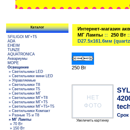
Каталог
Интернет-магазин ак
МГ Лампы
::
250 Вт
:
SFILIGOI МГ+Т5
D27.5x161.6мм (quart
ADA
EHEIM
TUNZE
AQUATRONICA
Аквариумы
МОРЕ
250 Вт
Освещение
» Светильники LED
» Светильники мини LED
» Управляемые
» Светильники T8
SYL
» Светильники T5
» Светильники МГ
420
» Светильники МГ+T8
» Светильники МГ+T5
tec
» Светильники МГ+T5+T5
» Светильники Компакт
Срок
» Разные T5 и T8
» МГ Лампы
Увеличить картинку
» 70 Вт
» 150 Вт