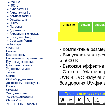
» 250 Вт
» 400 Вт
» Аквалампы T5
» Аквалампы T8
» Компактлампы
» Отражатели
» ЭПРА
Описание
Детали
Отзыв
» Патроны
» Держатели
» Аквариумные крышки
» Свет для Птиц
» Свет для Репти
» Таймеры
Фильтры
- Компактные разме
Помпы
- Выпускается в тре
Компрессоры
Нагреватели Термометры
и 5000 К
Грунты и декорации
- Высокая эффектив
Грунтовая техника
Удобрения и уход
- Стекло с УФ филь
Тесты
Осмос
UVB и UVC излучени
CO2 оборудование
без дорогих UV-филь
ДозаторыАвтокормушки
Корма
Скребки
Холодильники
Технические характери
УФ стерилизаторы
Chemi-Pure
УЦЕНЁННЫЕ товары