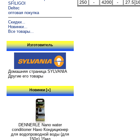
250
-
4200
-
27.5
1
SFILIGOI
Deltec
оптовая покупка
Скидки...
Новинки...
Все товары...
Изготовитель
Домашняя страница SYLVANIA
Другие его товары
Новинки [»]
DENNERLE Nano water
conditioner Нано Кондиционер
для водопроводной воды (для
150л) 15мл