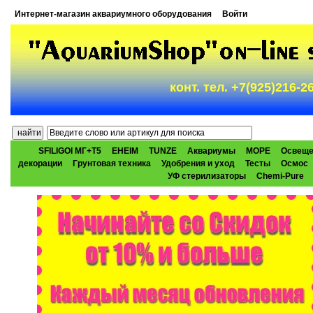
Интернет-магазин аквариумного оборудования
Войти
конт. тел. +7(925)216-
SFILIGOI МГ+Т5
EHEIM
TUNZE
Аквариумы
МОРЕ
Освеще
декорации
Грунтовая техника
Удобрения и уход
Тесты
Осмос
УФ стерилизаторы
Chemi-Pure