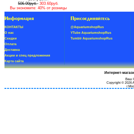
506.00руб.
303.60руб.
Вы экономите: 40% от розницы
Информация
Присоединяйтесь
КОНТАКТЫ
@AquariumshopRus
О нас
YTube AquariumshopRus
Скидки
Tumblr AquariumshopRus
Oплатa
Доставка
Акции и спец предложения
Карта сайта
Интернет-магаз
Ваш I
Copyright © 2026
г.Мо