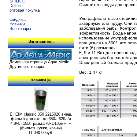
SFILIGOI
Очиститель воды для пресн
Deltec
оптовая покупка
Ультрафиолетовые стерили
Скидки...
аквариуме или пруду. Они т
Новинки...
заболевания рыбы. Контрол
Все товары...
эффективность. Вода напра
использование ультрафиоле
Изготовитель
вращаться на 360°, что по
пяти (6) размерах:
5, 9 и 11 Ват для пресново
электронным балластом для
Домашняя страница Aqua Medic
Электронный балласт продл
Другие его товары
Вес: 1.47 кг
Новинки [»]
EHEIM classic 350 2215020 внеш.
фильтр для акв. до 350л 620л/ч
4.8/4л 15Вт разм.370хD185мм. +
(фильтр. губки, краны)
11,040.00руб.