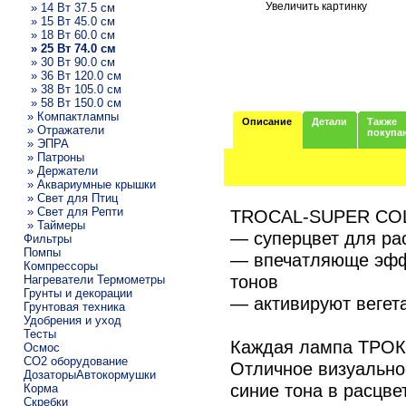
Увеличить картинку
» 14 Вт 37.5 см
» 15 Вт 45.0 см
» 18 Вт 60.0 см
» 25 Вт 74.0 см
» 30 Вт 90.0 см
» 36 Вт 120.0 см
» 38 Вт 105.0 см
» 58 Вт 150.0 см
» Компактлампы
Описание
Детали
Также
» Отражатели
покупа
» ЭПРА
» Патроны
» Держатели
» Аквариумные крышки
» Свет для Птиц
» Свет для Репти
TROCAL-SUPER COL
» Таймеры
— суперцвет для ра
Фильтры
Помпы
— впечатляюще эфф
Компрессоры
тонов
Нагреватели Термометры
Грунты и декорации
— активируют вегет
Грунтовая техника
Удобрения и уход
Тесты
Каждая лампа ТРО
Осмос
CO2 оборудование
Отличное визуально
ДозаторыАвтокормушки
синие тона в расцве
Корма
Скребки