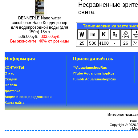
Несравненные зрите
света.
DENNERLE Nano water
conditioner Нано Кондиционер
Технические характерис
для водопроводной воды (для
150л) 15мл
506.00руб.
303.60руб.
Вы экономите: 40% от розницы
25
580
4100
-
26
74
Информация
Присоединяйтесь
КОНТАКТЫ
@AquariumshopRus
О нас
YTube AquariumshopRus
Скидки
Tumblr AquariumshopRus
Oплатa
Доставка
Акции и спец предложения
Карта сайта
Интернет-магаз
Ваш I
Copyright © 2026
г.Мо