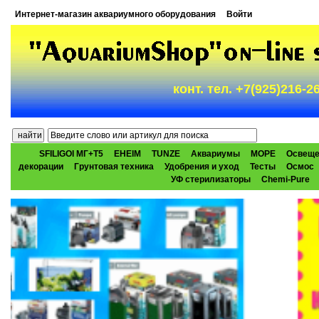
Интернет-магазин аквариумного оборудования
Войти
конт. тел. +7(925)216-
SFILIGOI МГ+Т5
EHEIM
TUNZE
Аквариумы
МОРЕ
Освеще
декорации
Грунтовая техника
Удобрения и уход
Тесты
Осмос
УФ стерилизаторы
Chemi-Pure