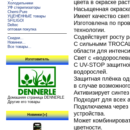
цвета в окраске рас
Холодильники
УФ стерилизаторы
Насыщенная окраска
Chemi-Pure
Имеет качество све
УЦЕНЁННЫЕ товары
SFILIGOI
Изготовлена по про
Deltec
технологии.
оптовая покупка
Содействует росту р
Скидки...
Новинки...
С сильными TROCAL
Все товары...
области для интенси
Свет с «водорослев
Изготовитель
С UV-STOP защитной
водорослей.
Защитная плёнка од
в случае возможног
Активизирует синте
Домашняя страница DENNERLE
Подходит для всех 
Другие его товары
Подключаема через 
устройства.
Новинки [»]
Может комбинирова
цветности.