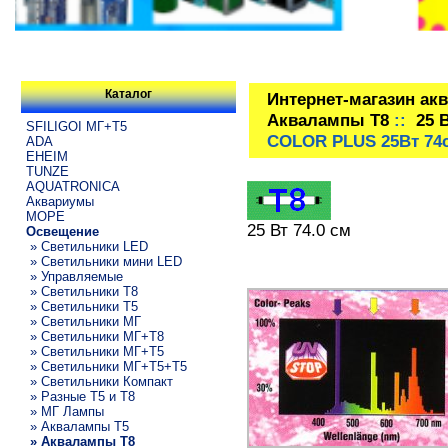
Каталог
Интернет-магазин ак
Аквалампы T8
::
25 
SFILIGOI МГ+Т5
COLOR PLUS 25Вт 74
ADA
EHEIM
TUNZE
AQUATRONICA
Аквариумы
МОРЕ
25 Вт 74.0 см
Освещение
» Светильники LED
» Светильники мини LED
» Управляемые
» Светильники T8
» Светильники T5
» Светильники МГ
» Светильники МГ+T8
» Светильники МГ+T5
» Светильники МГ+T5+T5
» Светильники Компакт
» Разные T5 и T8
» МГ Лампы
» Аквалампы T5
» Аквалампы T8