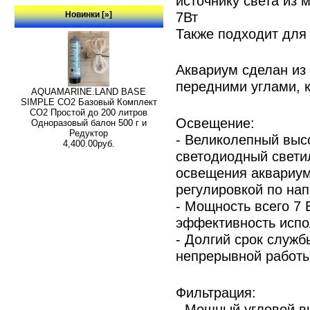
источнику света из 
7Вт
Новинки [»]
Также подходит для 
Аквариум сделан из 
передними углами, 
AQUAMARINE.LAND BASE
SIMPLE СО2 Базовый Комплект
СО2 Простой до 200 литров
Освещение:
Одноразовый балон 500 г и
Редуктор
- Великолепный вы
4,400.00руб.
светодиодный свети
освещения аквариум
регулировкой по на
- Мощность всего 7 
эффективность испо
- Долгий срок служб
непрерывной работ
Фильтрация:
- Мощный угловой в