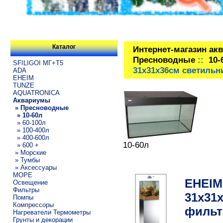
Каталог
Интернет-магазин ак
Пресноводные
::
10-
SFILIGOI МГ+Т5
31x31x36см светильни
ADA
EHEIM
TUNZE
AQUATRONICA
Аквариумы
» Пресноводные
» 10-60л
» 60-100л
» 100-400л
» 400-600л
10-60л
» 600 +
» Морские
» Тумбы
» Аксессуары
МОРЕ
EHEIM 
Освещение
Фильтры
31x31
Помпы
Компрессоры
фильт
Нагреватели Термометры
Грунты и декорации