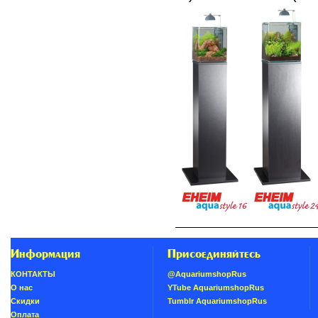
Информация
Присоединяйтесь
КОНТАКТЫ
@AquariumshopRus
О нас
YTube AquariumshopRus
Скидки
Tumblr AquariumshopRus
Oплатa