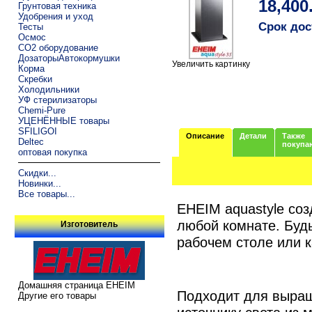
18,400
Грунтовая техника
Удобрения и уход
Срок дос
Тесты
Осмос
CO2 оборудование
ДозаторыАвтокормушки
Увеличить картинку
Корма
Скребки
Холодильники
УФ стерилизаторы
Chemi-Pure
УЦЕНЁННЫЕ товары
SFILIGOI
Описание
Детали
Также
Deltec
покупа
оптовая покупка
Скидки...
Новинки...
Все товары...
EHEIM aquastyle соз
любой комнате. Будь
Изготовитель
рабочем столе или к
Домашняя страница EHEIM
Подходит для выращ
Другие его товары