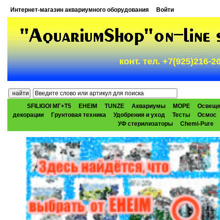
Интернет-магазин аквариумного оборудования
Войти
конт. тел. +7(925)216-
SFILIGOI МГ+Т5
EHEIM
TUNZE
Аквариумы
МОРЕ
Освеще
декорации
Грунтовая техника
Удобрения и уход
Тесты
Осмос
УФ стерилизаторы
Chemi-Pure