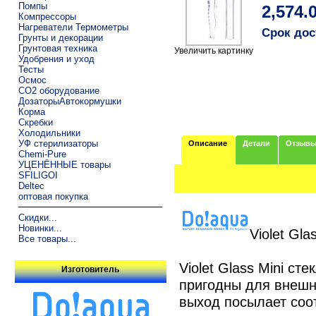
Помпы
2,574.
Компрессоры
Нагреватели Термометры
Срок дос
Грунты и декорации
Грунтовая техника
Увеличить картинку
Удобрения и уход
Тесты
Осмос
CO2 оборудование
ДозаторыАвтокормушки
Корма
Скребки
Холодильники
УФ стерилизаторы
Описание
Детали
Отзыв
Chemi-Pure
УЦЕНЁННЫЕ товары
SFILIGOI
Deltec
оптовая покупка
Скидки...
Новинки...
Violet Gla
Все товары...
Violet Glass Mini ст
Изготовитель
пригодны для внешн
выход посылает соо