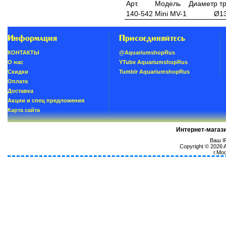
Арт.
Модель
Диаметр т
140-542
Mini MV-1
Ø1
Информация
Присоединяйтесь
КОНТАКТЫ
@AquariumshopRus
О нас
YTube AquariumshopRus
Скидки
Tumblr AquariumshopRus
Oплатa
Доставка
Акции и спец предложения
Карта сайта
Интернет-магаз
Ваш IP
Copyright © 2026
г.Мо