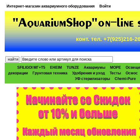
Интернет-магазин аквариумного оборудования
Войти
конт. тел. +7(925)216-
SFILIGOI МГ+Т5
EHEIM
TUNZE
Аквариумы
МОРЕ
Освеще
декорации
Грунтовая техника
Удобрения и уход
Тесты
Осмос
УФ стерилизаторы
Chemi-Pure