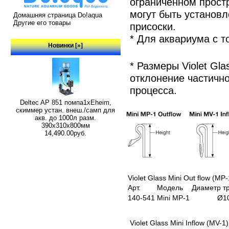
ограниченном прост
могут быть установл
Домашняя страница Do!aqua
Другие его товары
присоски.
* Для аквариума с 
Новинки [»]
* Размеры Violet Gl
отклонение частично
процесса.
Deltec AP 851 помпа1xEheim,
скиммер устан. внеш./самп для
акв. до 1000л разм.
390х310х800мм
14,490.00руб.
Violet Glass Mini Out flow (M
Арт.
Модель
Диаметр т
140-541
Mini MP-1
Ø1
Violet Glass Mini Inflow (MV-