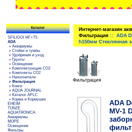
Каталог
Интернет-магазин ак
Фильтрация
:: ADA Do
SFILIGOI МГ+Т5
h150мм Стеклянная з
ADA
» Аквариумы
» Стойки и тумбы
» Удобрения и уход
» Грунты
» Освещение
» Комплектующие СО2
» Комплекты CO2
» Наполнители
Фильтрация
» Фильтрация
» Книги
» AQUA JOURNAL
» Каталог APLC
» Корма и Кормушки
ADA Do
EHEIM
TUNZE
MV-1 
AQUATRONICA
Аквариумы
забор
МОРЕ
фильт
Освещение
Фильтры