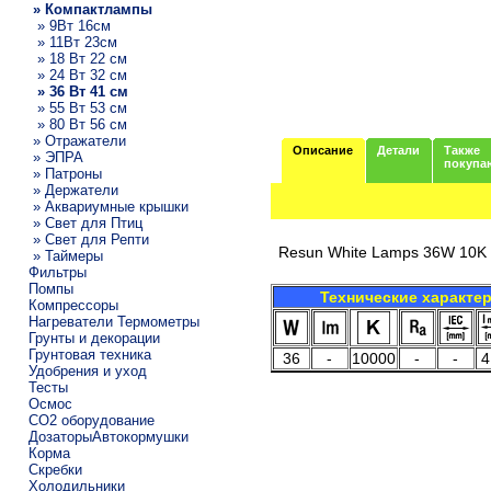
» Компактлампы
» 9Вт 16см
» 11Вт 23см
» 18 Вт 22 см
» 24 Вт 32 см
» 36 Вт 41 см
» 55 Вт 53 см
» 80 Вт 56 см
» Отражатели
Описание
Детали
Также
» ЭПРА
покупа
» Патроны
» Держатели
» Аквариумные крышки
» Свет для Птиц
» Свет для Репти
Resun White Lamps 36W 10K 
» Таймеры
Фильтры
Помпы
Технические характе
Компрессоры
Нагреватели Термометры
Грунты и декорации
Грунтовая техника
36
-
10000
-
-
4
Удобрения и уход
Тесты
Осмос
CO2 оборудование
ДозаторыАвтокормушки
Корма
Скребки
Холодильники