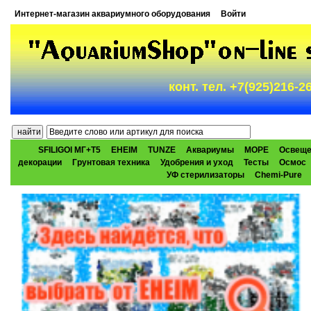
Интернет-магазин аквариумного оборудования
Войти
конт. тел. +7(925)216-
SFILIGOI МГ+Т5
EHEIM
TUNZE
Аквариумы
МОРЕ
Освеще
декорации
Грунтовая техника
Удобрения и уход
Тесты
Осмос
УФ стерилизаторы
Chemi-Pure