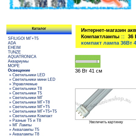
Каталог
Интернет-магазин ак
Компактлампы
::
36 
SFILIGOI МГ+Т5
компакт лампа 36Вт 
ADA
EHEIM
TUNZE
AQUATRONICA
Аквариумы
МОРЕ
36 Вт 41 см
Освещение
» Светильники LED
» Светильники мини LED
» Управляемые
» Светильники T8
» Светильники T5
» Светильники МГ
» Светильники МГ+T8
» Светильники МГ+T5
» Светильники МГ+T5+T5
» Светильники Компакт
» Разные T5 и T8
Увеличить картинку
» МГ Лампы
» Аквалампы T5
» Аквалампы T8