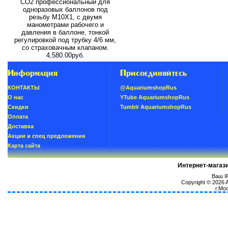
СО2 профессиональный для
одноразовых баллонов под
резьбу M10X1, с двумя
манометрами рабочего и
давления в баллоне, тонкой
регулировкой под трубку 4/6 мм,
со страховачным клапаном.
4,580.00руб.
Информация
Присоединяйтесь
КОНТАКТЫ
@AquariumshopRus
О нас
YTube AquariumshopRus
Скидки
Tumblr AquariumshopRus
Oплатa
Доставка
Акции и спец предложения
Карта сайта
Интернет-магаз
Ваш IP
Copyright © 2026
г.Мо