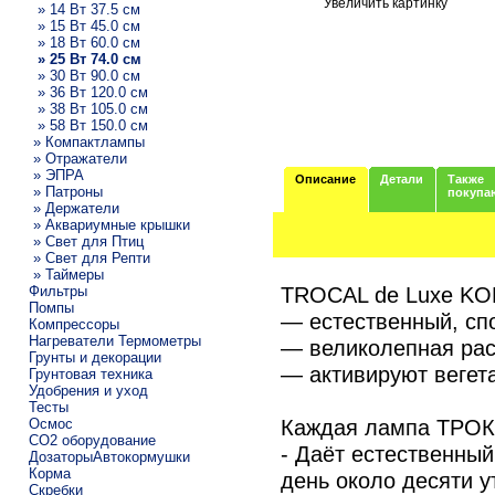
Увеличить картинку
» 14 Вт 37.5 см
» 15 Вт 45.0 см
» 18 Вт 60.0 см
» 25 Вт 74.0 см
» 30 Вт 90.0 см
» 36 Вт 120.0 см
» 38 Вт 105.0 см
» 58 Вт 150.0 см
» Компактлампы
» Отражатели
» ЭПРА
Описание
Детали
Также
» Патроны
покупа
» Держатели
» Аквариумные крышки
» Свет для Птиц
» Свет для Репти
» Таймеры
TROCAL de Luxe KO
Фильтры
Помпы
— естественный, сп
Компрессоры
Нагреватели Термометры
— великолепная расц
Грунты и декорации
— активируют вегет
Грунтовая техника
Удобрения и уход
Тесты
Каждая лампа ТРО
Осмос
CO2 оборудование
- Даёт естественны
ДозаторыАвтокормушки
Корма
день около десяти у
Скребки