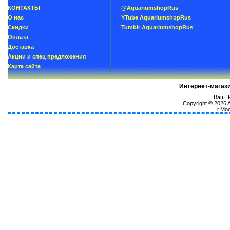
КОНТАКТЫ
@AquariumshopRus
О нас
YTube AquariumshopRus
Скидки
Tumblr AquariumshopRus
Oплатa
Доставка
Акции и спец предложения
Карта сайта
Интернет-магаз
Ваш IP
Copyright © 2026
г.Мо