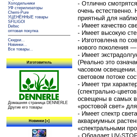
- Отлично смотрятся
Холодильники
УФ стерилизаторы
очень естественно.
Chemi-Pure
приятный для наблю
УЦЕНЁННЫЕ товары
SFILIGOI
- Имеет качество св
Deltec
оптовая покупка
- Имеет высокую сте
- Изготовлена по с
Скидки...
Новинки...
нового поколения — 
Все товары...
- Имеет экстрадолгу
(Реально это означа
Изготовитель
часовом освещении.)
световом потоке сос
- Имеет три харак
(спектрально-цветов
освещены в самых в
Домашняя страница DENNERLE
«ростовой свет» для
Другие его товары
- Имеет спектр свет
аквариумных расте
Новинки [»]
«спектральными про
- Обладает UV-STOP