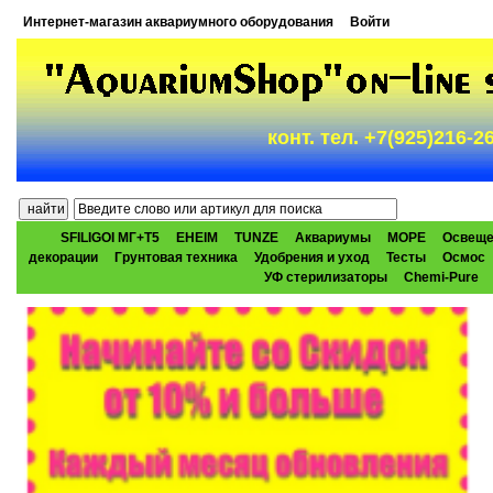
Интернет-магазин аквариумного оборудования
Войти
конт. тел. +7(925)216-
SFILIGOI МГ+Т5
EHEIM
TUNZE
Аквариумы
МОРЕ
Освеще
декорации
Грунтовая техника
Удобрения и уход
Тесты
Осмос
УФ стерилизаторы
Chemi-Pure