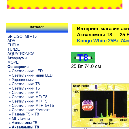
Каталог
Интернет-магазин ак
Аквалампы T8
::
25 
SFILIGOI МГ+Т5
Kongo White 25Вт 74
ADA
EHEIM
TUNZE
AQUATRONICA
Аквариумы
МОРЕ
25 Вт 74.0 см
Освещение
» Светильники LED
» Светильники мини LED
» Управляемые
» Светильники T8
» Светильники T5
» Светильники МГ
» Светильники МГ+T8
» Светильники МГ+T5
» Светильники МГ+T5+T5
» Светильники Компакт
» Разные T5 и T8
» МГ Лампы
» Аквалампы T5
» Аквалампы T8