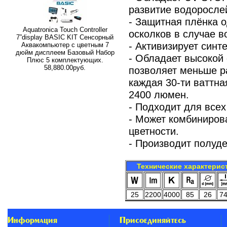
развитие водоросле
- Защитная плёнка 
Aquatronica Touch Controller
осколков в случае 
7”display BASIC KIT Сенсорный
- Активизирует синт
Аквакомпьютер с цветным 7
дюйм дисплеем Базовый Набор
- Обладает высокой
Плюс 5 комплектующих.
58,880.00руб.
позволяет меньше р
каждая 30-ти ваттн
2400 люмен.
- Подходит для всех
- Может комбиниро
цветности.
- Производит полуд
Технические характерис
25
2200
4000
85
26
7
Информация
Присоединяйтесь