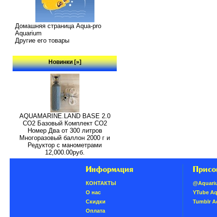
Домашняя страница Aqua-pro
Aquarium
Другие его товары
Новинки [»]
AQUAMARINE.LAND BASE 2.0
СО2 Базовый Комплект СО2
Номер Два от 300 литров
Многоразовый баллон 2000 г и
Редуктор с манометрами
12,000.00руб.
Информация
Присо
КОНТАКТЫ
@Aquari
О нас
YTube A
Скидки
Tumblr 
Oплатa