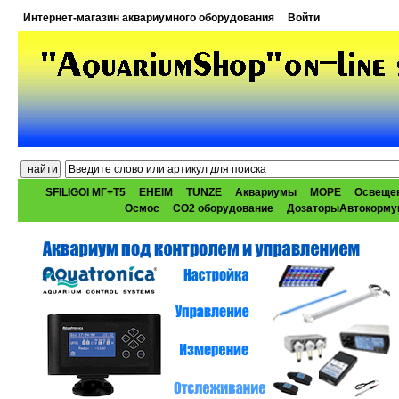
Интернет-магазин аквариумного оборудования
Войти
SFILIGOI МГ+Т5
EHEIM
TUNZE
Аквариумы
МОРЕ
Освеще
Осмос
CO2 оборудование
ДозаторыАвтокорму