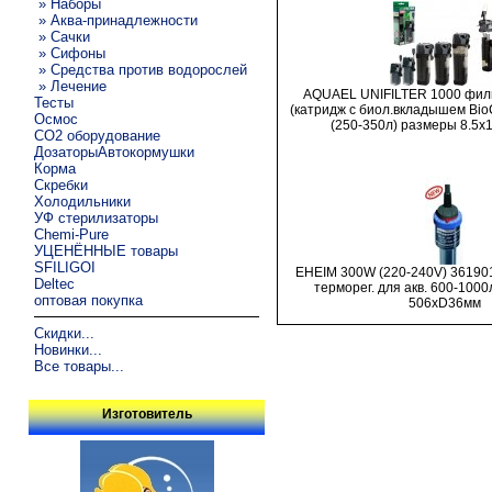
» Наборы
» Аква-принадлежности
» Сачки
» Сифоны
» Средства против водорослей
» Лечение
AQUAEL UNIFILTER 1000 фил
Тесты
(катридж с биол.вкладышем Bio
Осмос
(250-350л) размеры 8.5x
CO2 оборудование
ДозаторыАвтокормушки
Корма
Скребки
Холодильники
УФ стерилизаторы
Chemi-Pure
УЦЕНЁННЫЕ товары
SFILIGOI
EHEIM 300W (220-240V) 361901
Deltec
терморег. для акв. 600-1000
оптовая покупка
506xD36мм
Скидки...
Новинки...
Все товары...
Изготовитель