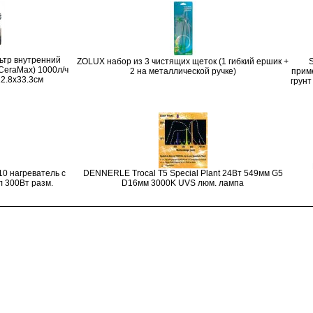
ьтр внутренний
ZOLUX набор из 3 чистящих щеток (1 гибкий ершик +
CeraMax) 1000л/ч
2 на металлической ручке)
прим
12.8x33.3см
грунт
0 нагреватель с
DENNERLE Trocal T5 Special Plant 24Вт 549мм G5
л 300Вт разм.
D16мм 3000K UVS люм. лампа