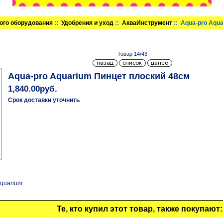
ого оборудования
::
Удобрения и уход
::
АкваИнструмент
:: Aqua-pro Aqu
Товар 14/43
Aqua-pro Aquarium Пинцет плоский 48см
1,840.00руб.
Срок доставки уточнить
Aquarium
Те, кто купил этот товар, также покупают: