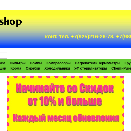
конт. тел. +7(925)216-26-78, +7(
ние
Фильтры
Помпы
Компрессоры
Нагреватели Термометры
Гру
шки
Корма
Скребки
Холодильники
УФ стерилизаторы
Chemi-Pur