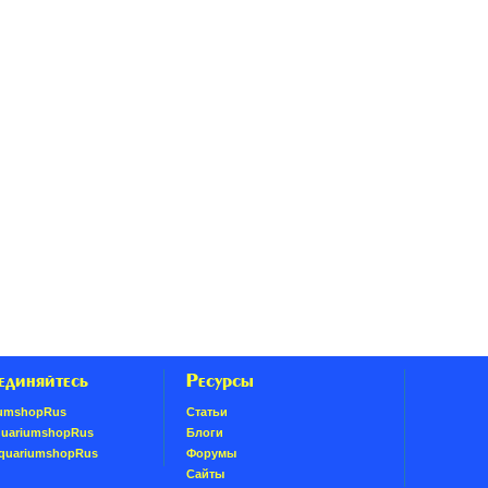
единяйтесь
Ресурсы
umshopRus
Статьи
quariumshopRus
Блоги
AquariumshopRus
Форумы
Сайты