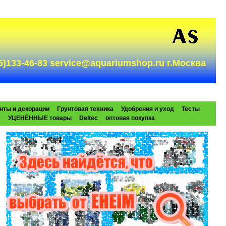
985)133-46-83 service@aquariumshop.ru г.Москва
нты и декорации
Грунтовая техника
Удобрения и уход
Тесты
e
УЦЕНЁННЫЕ товары
Deltec
оптовая покупка