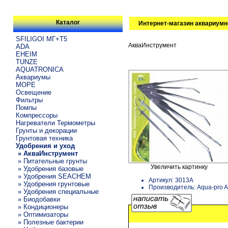
Каталог
Интернет-магазин аквариумн
SFILIGOI МГ+Т5
АкваИнструмент
ADA
EHEIM
TUNZE
AQUATRONICA
Аквариумы
МОРЕ
Освещение
Фильтры
Помпы
Компрессоры
Нагреватели Термометры
Грунты и декорации
Грунтовая техника
Удобрения и уход
» АкваИнструмент
» Питательные грунты
Увеличить картинку
» Удобрения базовые
» Удобрения SEACHEM
Артикул: 3013A
» Удобрения грунтовые
Производитель: Aqua-pro 
» Удобрения специальные
» Биодобавки
» Кондиционеры
» Оптимизаторы
» Полезные бактерии