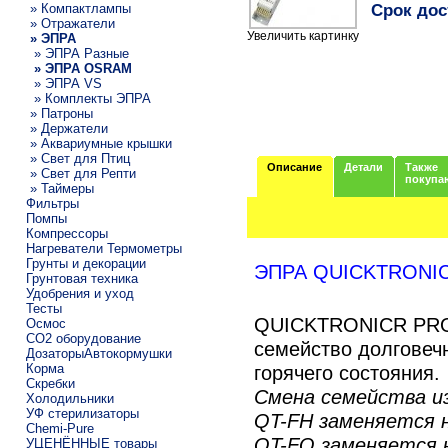
Срок дос
» Компактлампы
» Отражатели
Увеличить картинку
» ЭПРА
» ЭПРА Разные
» ЭПРА OSRAM
» ЭПРА VS
» Комплекты ЭПРА
» Патроны
» Держатели
» Аквариумные крышки
» Свет для Птиц
Описание
Детали
Также
» Свет для Репти
покупа
» Таймеры
Фильтры
Помпы
Компрессоры
Нагреватели Термометры
Грунты и декорации
ЭПРА QUICKTRONI
Грунтовая техника
Удобрения и уход
Тесты
QUICKTRONICR PRO
Осмос
CO2 оборудование
семейство долговеч
ДозаторыАвтокормушки
Корма
горячего состояния.
Скребки
Смена семейства из
Холодильники
УФ стерилизаторы
QT-FH заменяется 
Chemi-Pure
QT-FQ заменяется 
УЦЕНЁННЫЕ товары