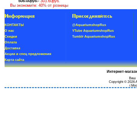
506.00руб.
303.60руб.
Вы экономите: 40% от розницы
Информация
Присоединяйтесь
КОНТАКТЫ
@AquariumshopRus
О нас
YTube AquariumshopRus
Скидки
Tumblr AquariumshopRus
Oплатa
Доставка
Акции и спец предложения
Карта сайта
Интернет-магаз
Ваш I
Copyright © 2026
г.Мо