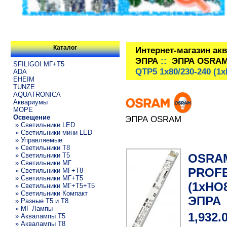
Каталог
Интернет-магазин ак
ЭПРА
::
ЭПРА OSRA
SFILIGOI МГ+Т5
QTP5 1x80/230-240 (1
ADA
EHEIM
TUNZE
AQUATRONICA
Аквариумы
МОРЕ
Освещение
ЭПРА OSRAM
» Светильники LED
» Светильники мини LED
» Управляемые
» Светильники T8
OSRA
» Светильники T5
» Светильники МГ
PROFE
» Светильники МГ+T8
» Светильники МГ+T5
(1xHO
» Светильники МГ+T5+T5
» Светильники Компакт
ЭПРА
» Разные T5 и T8
» МГ Лампы
1,932.
» Аквалампы T5
» Аквалампы T8