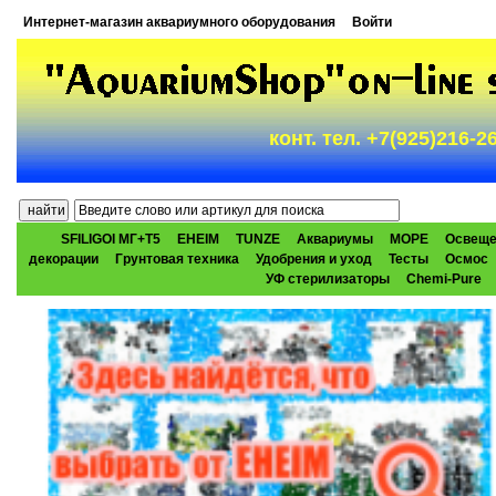
Интернет-магазин аквариумного оборудования
Войти
конт. тел. +7(925)216-
SFILIGOI МГ+Т5
EHEIM
TUNZE
Аквариумы
МОРЕ
Освеще
декорации
Грунтовая техника
Удобрения и уход
Тесты
Осмос
УФ стерилизаторы
Chemi-Pure