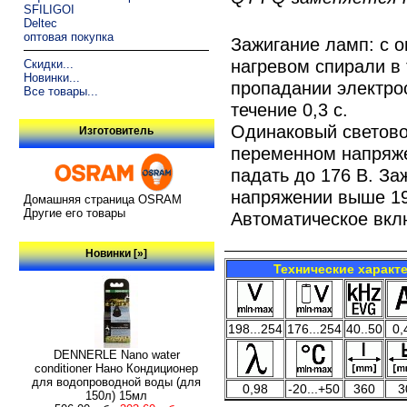
SFILIGOI
Deltec
оптовая покупка
Зажигание ламп: с 
нагревом спирали в 
Скидки...
Новинки...
пропадании электрос
Все товары...
течение 0,3 с.
Одинаковый светово
Изготовитель
переменном напряже
падать до 176 В. З
напряжении выше 19
Домашняя страница OSRAM
Другие его товары
Автоматическое вкл
Новинки [»]
Технические характ
198...254
176...254
40..50
0,
DENNERLE Nano water
conditioner Нано Кондиционер
для водопроводной воды (для
0,98
-20...+50
360
3
150л) 15мл