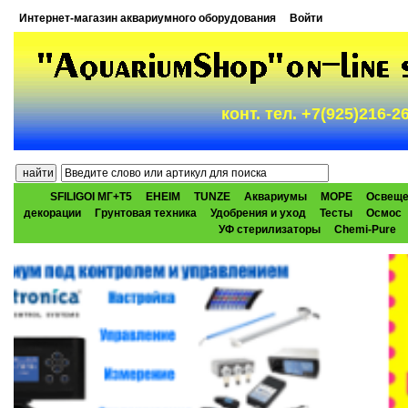
Интернет-магазин аквариумного оборудования
Войти
конт. тел. +7(925)216-
SFILIGOI МГ+Т5
EHEIM
TUNZE
Аквариумы
МОРЕ
Освеще
декорации
Грунтовая техника
Удобрения и уход
Тесты
Осмос
УФ стерилизаторы
Chemi-Pure