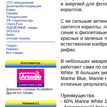
CO2 оборудование
и энергией для фото
ДозаторыАвтокормушки
кораллов.
Корма
Скребки
Холодильники
С ее сильным актин
УФ стерилизаторы
Chemi-Pure
светятся кораллы, л
УЦЕНЁННЫЕ товары
SFILIGOI
синие и фиолетовые
Deltec
красных и зеленых т
оптовая покупка
естественное изобр
Скидки...
рифах.
Новинки...
Все товары...
В небольших аквари
Изготовитель
работают сами по се
White. В больших ак
Marine Blue, Marine 
отличные результат
Домашняя страница ArcadiaBird
Другие его товары
Преимущества:
- 60% Marine White 
Новинки [»]
- Актинический белы