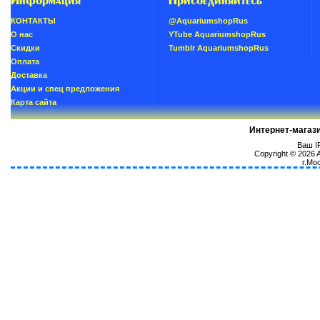
Информация
Присоединяйтесь
КОНТАКТЫ
@AquariumshopRus
О нас
YTube AquariumshopRus
Скидки
Tumblr AquariumshopRus
Oплатa
Доставка
Акции и спец предложения
Карта сайта
Интернет-магаз
Ваш IP
Copyright © 2026
г.Мо