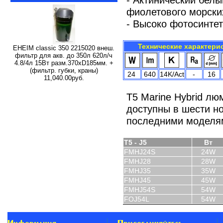
фиолетового морски
- Высоко фотосинте
Технические характери
EHEIM classic 350 2215020 внеш.
фильтр для акв. до 350л 620л/ч
4.8/4л 15Вт разм.370хD185мм. +
(фильтр. губки, краны)
24
640
14K/Act
-
16
11,040.00руб.
T5 Marine Hybrid л
доступны в шести но
последними моделям
T5 - J5
Вт
FMHJ24S
24W
FMHJ
28
28W
FMHJ
35
35W
FMHJ
45
45W
FMHJ
54S
5
4W
FOJ54L
54W