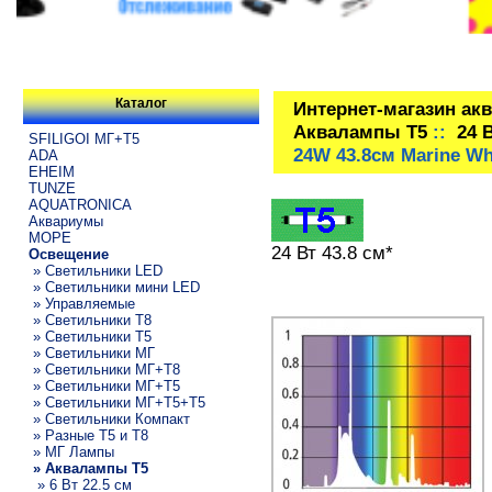
Каталог
Интернет-магазин ак
Аквалампы T5
::
24 
SFILIGOI МГ+Т5
24W 43.8см Marine Wh
ADA
EHEIM
TUNZE
AQUATRONICA
Аквариумы
МОРЕ
24 Вт 43.8 см*
Освещение
» Светильники LED
» Светильники мини LED
» Управляемые
» Светильники T8
» Светильники T5
» Светильники МГ
» Светильники МГ+T8
» Светильники МГ+T5
» Светильники МГ+T5+T5
» Светильники Компакт
» Разные T5 и T8
» МГ Лампы
» Аквалампы T5
» 6 Вт 22.5 см