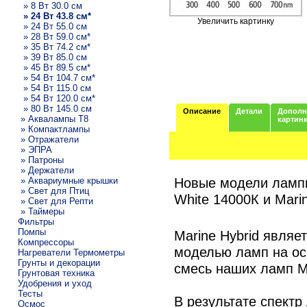
» 8 Вт 30.0 см
» 24 Вт 43.8 см*
Увеличить картинку
» 24 Вт 55.0 см
» 28 Вт 59.0 см*
» 35 Вт 74.2 см*
» 39 Вт 85.0 см
» 45 Вт 89.5 см*
» 54 Вт 104.7 см*
» 54 Вт 115.0 см
» 54 Вт 120.0 см*
» 80 Вт 145.0 см
Описание
Детали
Дополн
» Аквалампы T8
картин
» Компактлампы
» Отражатели
» ЭПРА
» Патроны
» Держатели
Новые модели лампы
» Аквариумные крышки
» Свет для Птиц
White 14000К и Mari
» Свет для Репти
» Таймеры
Фильтры
Помпы
Marine Hybrid являе
Компрессоры
моделью ламп на ос
Нагреватели Термометры
Грунты и декорации
смесь наших ламп Ma
Грунтовая техника
Удобрения и уход
Тесты
В результате спектр
Осмос