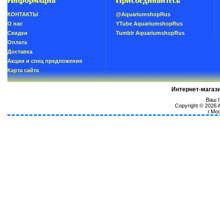
Информация
Присоединяйтесь
КОНТАКТЫ
@AquariumshopRus
О нас
YTube AquariumshopRus
Скидки
Tumblr AquariumshopRus
Oплатa
Доставка
Акции и спец предложения
Карта сайта
Интернет-магаз
Ваш I
Copyright © 2026
г.Мо