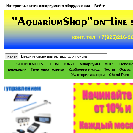
Интернет-магазин аквариумного оборудования
Войти
конт. тел. +7(925)216-
SFILIGOI МГ+Т5
EHEIM
TUNZE
Аквариумы
МОРЕ
Освеще
декорации
Грунтовая техника
Удобрения и уход
Тесты
Осмос
УФ стерилизаторы
Chemi-Pure