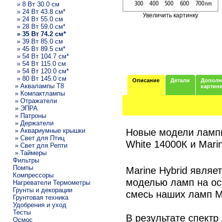
» 8 Вт 30.0 см
» 24 Вт 43.8 см*
Увеличить картинку
» 24 Вт 55.0 см
» 28 Вт 59.0 см*
» 35 Вт 74.2 см*
» 39 Вт 85.0 см
» 45 Вт 89.5 см*
» 54 Вт 104.7 см*
» 54 Вт 115.0 см
» 54 Вт 120.0 см*
» 80 Вт 145.0 см
Описание
Детали
Дополн
» Аквалампы T8
картин
» Компактлампы
» Отражатели
» ЭПРА
» Патроны
» Держатели
Новые модели лампы
» Аквариумные крышки
» Свет для Птиц
White 14000К и Mari
» Свет для Репти
» Таймеры
Фильтры
Помпы
Marine Hybrid являе
Компрессоры
моделью ламп на ос
Нагреватели Термометры
Грунты и декорации
смесь наших ламп Ma
Грунтовая техника
Удобрения и уход
Тесты
В результате спектр
Осмос