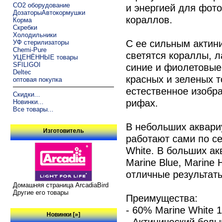
CO2 оборудование
и энергией для фото
ДозаторыАвтокормушки
кораллов.
Корма
Скребки
Холодильники
С ее сильным актин
УФ стерилизаторы
Chemi-Pure
светятся кораллы, л
УЦЕНЁННЫЕ товары
SFILIGOI
синие и фиолетовые
Deltec
красных и зеленых т
оптовая покупка
естественное изобр
Скидки...
рифах.
Новинки...
Все товары...
В небольших аквари
Изготовитель
работают сами по се
White. В больших ак
Marine Blue, Marine 
отличные результат
Домашняя страница ArcadiaBird
Другие его товары
Преимущества:
- 60% Marine White 
Новинки [»]
- Актинический белы