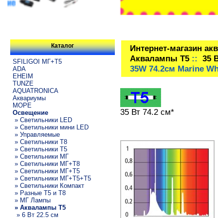
Каталог
Интернет-магазин ак
Аквалампы T5
::
35 
SFILIGOI МГ+Т5
35W 74.2см Marine Wh
ADA
EHEIM
TUNZE
AQUATRONICA
Аквариумы
МОРЕ
35 Вт 74.2 см*
Освещение
» Светильники LED
» Светильники мини LED
» Управляемые
» Светильники T8
» Светильники T5
» Светильники МГ
» Светильники МГ+T8
» Светильники МГ+T5
» Светильники МГ+T5+T5
» Светильники Компакт
» Разные T5 и T8
» МГ Лампы
» Аквалампы T5
» 6 Вт 22.5 см