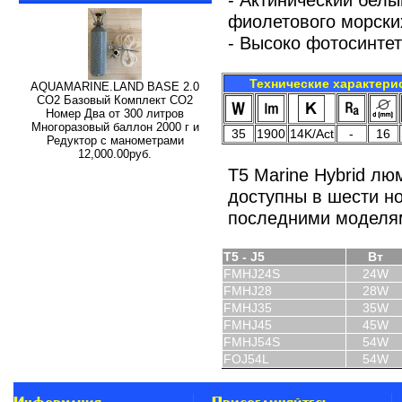
фиолетового морски
- Высоко фотосинте
Технические характери
AQUAMARINE.LAND BASE 2.0
СО2 Базовый Комплект СО2
Номер Два от 300 литров
Многоразовый баллон 2000 г и
35
1900
14K/Act
-
16
Редуктор с манометрами
12,000.00руб.
T5 Marine Hybrid л
доступны в шести но
последними моделям
T5 - J5
Вт
FMHJ24S
24W
FMHJ
28
28W
FMHJ
35
35W
FMHJ
45
45W
FMHJ
54S
5
4W
FOJ54L
54W