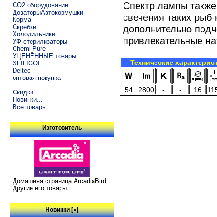
Спектр лампы также
CO2 оборудование
ДозаторыАвтокормушки
свечения таких рыб 
Корма
Скребки
дополнительно подч
Холодильники
привлекательные на
УФ стерилизаторы
Chemi-Pure
УЦЕНЁННЫЕ товары
Технические характерис
SFILIGOI
Deltec
оптовая покупка
54
2800
-
-
16
11
Скидки...
Новинки...
Все товары...
Изготовитель
Домашняя страница ArcadiaBird
Другие его товары
Новинки [»]