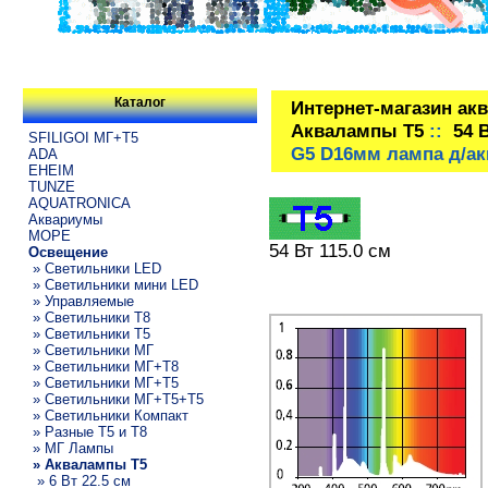
Каталог
Интернет-магазин ак
Аквалампы T5
::
54 
SFILIGOI МГ+Т5
G5 D16мм лампа д/а
ADA
EHEIM
TUNZE
AQUATRONICA
Аквариумы
МОРЕ
54 Вт 115.0 см
Освещение
» Светильники LED
» Светильники мини LED
» Управляемые
» Светильники T8
» Светильники T5
» Светильники МГ
» Светильники МГ+T8
» Светильники МГ+T5
» Светильники МГ+T5+T5
» Светильники Компакт
» Разные T5 и T8
» МГ Лампы
» Аквалампы T5
» 6 Вт 22.5 см