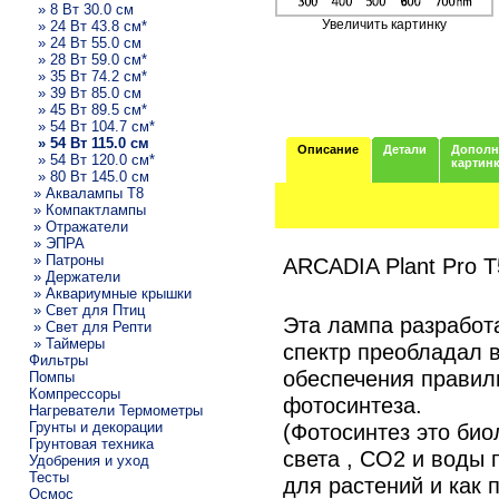
» 8 Вт 30.0 см
Увеличить картинку
» 24 Вт 43.8 см*
» 24 Вт 55.0 см
» 28 Вт 59.0 см*
» 35 Вт 74.2 см*
» 39 Вт 85.0 см
» 45 Вт 89.5 см*
» 54 Вт 104.7 см*
» 54 Вт 115.0 см
Описание
Детали
Дополн
» 54 Вт 120.0 см*
картин
» 80 Вт 145.0 см
» Аквалампы T8
» Компактлампы
» Отражатели
» ЭПРА
» Патроны
ARCADIA Plant Pro T
» Держатели
» Аквариумные крышки
» Свет для Птиц
Эта лампа разработа
» Свет для Репти
» Таймеры
спектр преобладал в
Фильтры
обеспечения правил
Помпы
Компрессоры
фотосинтеза.
Нагреватели Термометры
Грунты и декорации
(Фотосинтез это био
Грунтовая техника
света , CO2 и воды
Удобрения и уход
Тесты
для растений и как 
Осмос