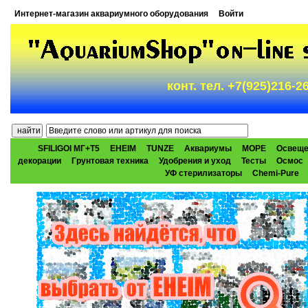
Интернет-магазин аквариумного оборудования
Войти
конт. тел. +7(925)216-
SFILIGOI МГ+Т5
EHEIM
TUNZE
Аквариумы
МОРЕ
Освеще
декорации
Грунтовая техника
Удобрения и уход
Тесты
Осмос
УФ стерилизаторы
Chemi-Pure