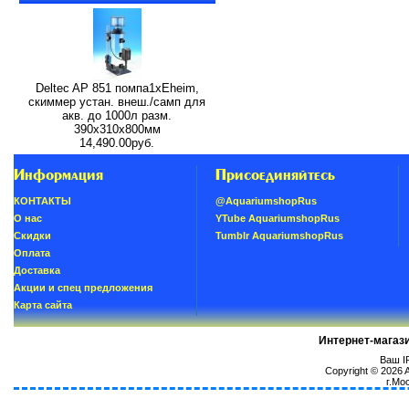
Deltec AP 851 помпа1xEheim,
скиммер устан. внеш./самп для
акв. до 1000л разм.
390х310х800мм
14,490.00руб.
Информация
Присоединяйтесь
КОНТАКТЫ
@AquariumshopRus
О нас
YTube AquariumshopRus
Скидки
Tumblr AquariumshopRus
Oплатa
Доставка
Акции и спец предложения
Карта сайта
Интернет-магаз
Ваш IP
Copyright © 2026
г.Мо